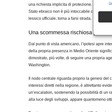
Ge
una richiesta implicita di protezione. Perché s
Stato ebraico non è più intoccabile come un tem
lessico ufficiale, torna a farsi strada.
Una scommessa rischiosa per Wa
Dal punto di vista americano, l’ipotesi apre interr
della propria presenza in Medio Oriente signifi
dimostrato, più volte, di seguire una propria a
Washington.
Il nodo centrale riguarda proprio la genesi del co
interessi diretti nella regione, è altrettanto evi
un’escalation, sostenendo la possibilità di un 
alla luce degli sviluppi, appare quantomeno otti