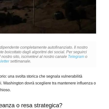
ndipendente completamente autofinanziato. Il nostro
 boicottato dagli algoritmi dei social. Per seguirci
l nostro sito, iscrivetevi al nostro canale
Telegram
o
letter
settimanale.
torio: una svolta storica che segnala vulnerabilità
ali. Washington dovrà scegliere tra mantenere influenza o
chioso.
lleanza o resa strategica?