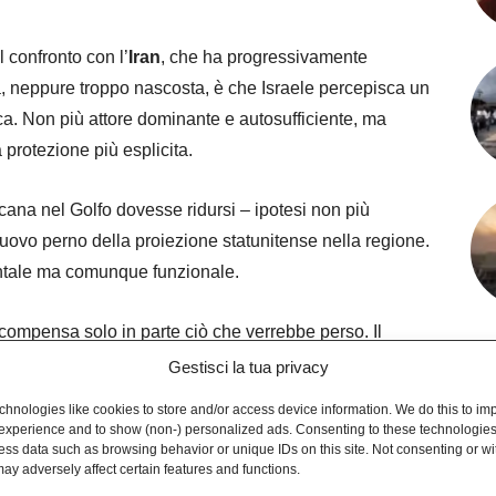
confronto con l’
Iran
, che ha progressivamente
ita, neppure troppo nascosta, è che Israele percepisca un
ca. Non più attore dominante e autosufficiente, ma
 protezione più esplicita.
cana nel Golfo dovesse ridursi – ipotesi non più
 nuovo perno della proiezione statunitense nella regione.
dentale ma comunque funzionale.
 compensa solo in parte ciò che verrebbe perso. Il
del Golfo significherebbe, tra le altre cose, un
Gestisci la tua privacy
nergetiche e dei nodi petroliferi strategici. Tradotto:
hnologies like cookies to store and/or access device information. We do this to im
finanza globale.
experience and to show (non-) personalized ads. Consenting to these technologies 
ess data such as browsing behavior or unique IDs on this site. Not consenting or w
ay adversely affect certain features and functions.
 che ha il sapore di una garanzia, ma anche quello di