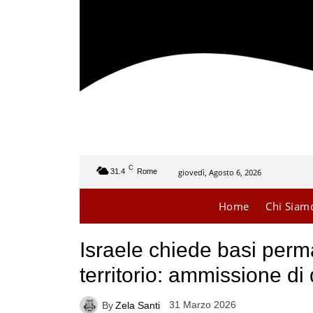
C
giovedì, Agosto 6, 2026
31.4
Rome
Home
Chi Siam
Israele chiede basi perm
territorio: ammissione d
31 Marzo 2026
By
Zela Santi