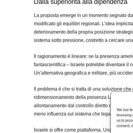
Dalla superiorità alla dipendenza
La proposta emerge in un momento segnato dal 
modificato gli equilibri regionali. L’idea implic
deterioramento della propria posizione strategi
sistema sotto pressione, costretto a cercare una
Il ragionamento è lineare: se la presenza ameri
fantascientifica – Israele potrebbe diventare il
Un’alternativa geografica e militare, più occi
Il problema è che si tratta di una soluzione che
ridimensionamento della presenza USA nei paesi 
allontanamento dal controllo diretto delle rotte e
We use tec
meno influenza sul sistema che lega energia e 
browsing 
us to proc
consent, m
Israele si offre come piattaforma. Una proposta