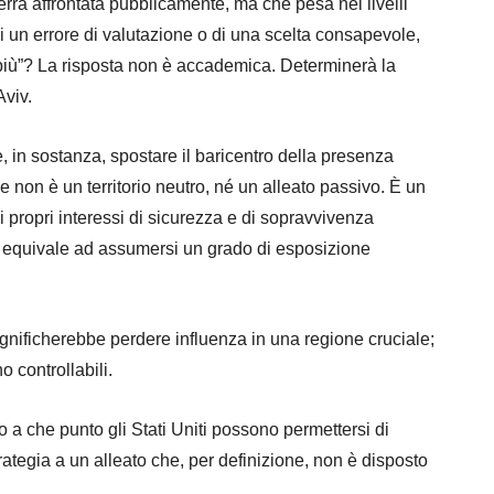
rrà affrontata pubblicamente, ma che pesa nei livelli
o di un errore di valutazione o di una scelta consapevole,
 più”? La risposta non è accademica. Determinerà la
Aviv.
, in sostanza, spostare il baricentro della presenza
e non è un territorio neutro, né un alleato passivo. È un
 propri interessi di sicurezza e di sopravvivenza
to equivale ad assumersi un grado di esposizione
significherebbe perdere influenza in una regione cruciale;
 controllabili.
a che punto gli Stati Uniti possono permettersi di
trategia a un alleato che, per definizione, non è disposto