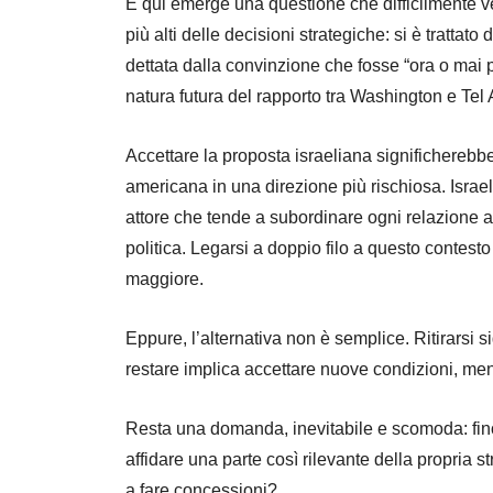
E qui emerge una questione che difficilmente ve
più alti delle decisioni strategiche: si è trattat
dettata dalla convinzione che fosse “ora o mai
natura futura del rapporto tra Washington e Tel 
Accettare la proposta israeliana significherebbe
americana in una direzione più rischiosa. Israel
attore che tende a subordinare ogni relazione ai
politica. Legarsi a doppio filo a questo contes
maggiore.
Eppure, l’alternativa non è semplice. Ritirarsi 
restare implica accettare nuove condizioni, meno
Resta una domanda, inevitabile e scomoda: fino 
affidare una parte così rilevante della propria s
a fare concessioni?