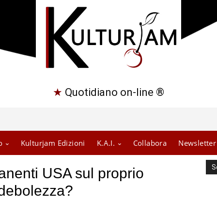
★
Quotidiano on-line ®
o
Kulturjam Edizioni
K.A.I.
Collabora
Newsletter
S
anenti USA sul proprio
i debolezza?