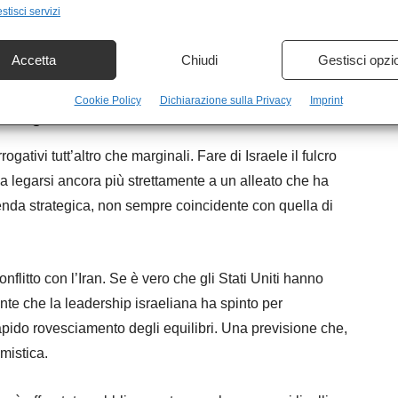
stisci servizi
e c’è una cosa che questa fase ha reso evidente, è che lo
po. La vulnerabilità, una parola a lungo rimossa dal
Accetta
Chiudi
Gestisci opzi
Cookie Policy
Dichiarazione sulla Privacy
Imprint
shington
ogativi tutt’altro che marginali. Fare di Israele il fulcro
ca legarsi ancora più strettamente a un alleato che ha
genda strategica, non sempre coincidente con quella di
nflitto con l’Iran. Se è vero che gli Stati Uniti hanno
dente che la leadership israeliana ha spinto per
rapido rovesciamento degli equilibri. Una previsione che,
mistica.