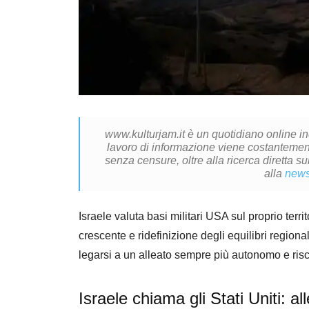
www.kulturjam.it è un quotidiano online i
lavoro di informazione viene costantemente
senza censure, oltre alla ricerca diretta su
alla
news
Israele valuta basi militari USA sul proprio terri
crescente e ridefinizione degli equilibri region
legarsi a un alleato sempre più autonomo e ris
Israele chiama gli Stati Uniti: a