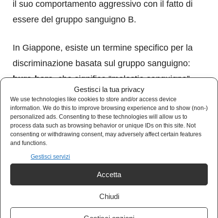
il suo comportamento aggressivo con il fatto di
essere del gruppo sanguigno B.
In Giappone, esiste un termine specifico per la
discriminazione basata sul gruppo sanguigno:
bura-hara
, che significa “molestia sanguigna”.
Gestisci la tua privacy
Questo termine indica pratiche discriminatorie
We use technologies like cookies to store and/or access device
information. We do this to improve browsing experience and to show (non-)
sul luogo di lavoro o in ambito educativo
personalized ads. Consenting to these technologies will allow us to
basate su convinzioni pseudoscientifiche
process data such as browsing behavior or unique IDs on this site. Not
consenting or withdrawing consent, may adversely affect certain features
legate ai gruppi sanguigni.
and functions.
Gestisci servizi
Critiche e considerazioni scientifiche
Accetta
La comunità scientifica ha criticato aspramente
Chiudi
la Ketsuekigata, definendola una superstizione