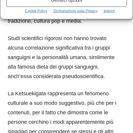
Gestisci opzioni
priva di basi scientifiche. Nonostante ciò, la sua
popolarità persiste, alimentata da un mix di
Cookie Policy
Dichiarazione sulla Privacy
Imprint
tradizione, cultura pop e media.
Studi scientifici rigorosi non hanno trovato
alcuna correlazione significativa tra i gruppi
sanguigni e la personalità umana, similmente
alla famosa dieta dei gruppi sanguigni,
anch’essa considerata pseudoscientifica.
La Ketsuekigata rappresenta un fenomeno
culturale a suo modo suggestivo, più che per i
contenuti, per il fatto che dimostra come le
persone cerchino i modi apparentemente più
singolari per comprendere se stessi e gli altri.