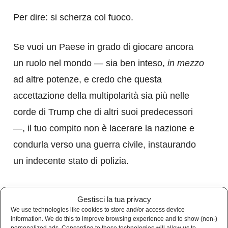
Per dire: si scherza col fuoco.
Se vuoi un Paese in grado di giocare ancora
un ruolo nel mondo — sia ben inteso,
in mezzo
ad altre potenze, e credo che questa
accettazione della multipolarità sia più nelle
corde di Trump che di altri suoi predecessori
—, il tuo compito non è lacerare la nazione e
condurla verso una guerra civile, instaurando
un indecente stato di polizia.
E, senza scomodare l’America della
Gestisci la tua privacy
controcultura, dei poeti beat e degli anni
We use technologies like cookies to store and/or access device
information. We do this to improve browsing experience and to show (non-)
Sessanta di Bob Kennedy e MLK (e di Sly