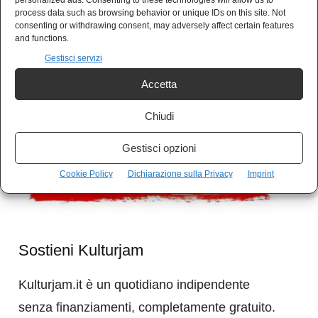
personalized ads. Consenting to these technologies will allow us to
process data such as browsing behavior or unique IDs on this site. Not
Stone e Brian Wilson), ai trumpisti nostrani
consenting or withdrawing consent, may adversely affect certain features
consiglierei la visione di una pellicola del
and functions.
Gestisci servizi
repubblicano Clint Eastwood. È
Gran Torino
.
Lì c’è tutto ciò che serve per vaccinarsi contro
Accetta
una visione così truce e suicida come quella
Chiudi
del Trump di questi giorni.
Gestisci opzioni
Cookie Policy
Dichiarazione sulla Privacy
Imprint
Sostieni Kulturjam
Kulturjam.it è un quotidiano indipendente
senza finanziamenti, completamente gratuito.