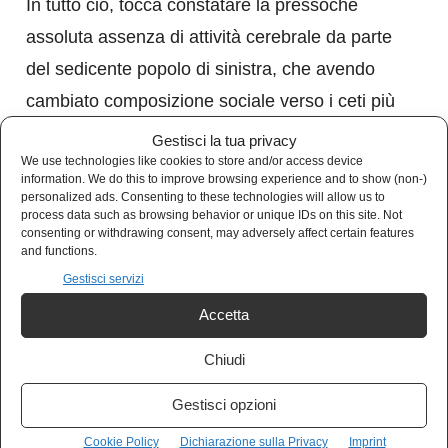
In tutto ciò, tocca constatare la pressochè
assoluta assenza di attività cerebrale da parte
del sedicente popolo di sinistra, che avendo
cambiato composizione sociale verso i ceti più
ricchi non solo ha perso la consapevolezza di
Gestisci la tua privacy
We use technologies like cookies to store and/or access device
quanto lo stato incarni e supporti i meccanismi
information. We do this to improve browsing experience and to show (non-)
di sfruttamento, ma in quanto privilegiato è
personalized ads. Consenting to these technologies will allow us to
process data such as browsing behavior or unique IDs on this site. Not
diventato bersaglio della vendetta anarchica
consenting or withdrawing consent, may adversely affect certain features
and functions.
verso i ricchi e quindi non vede l’ora di
Gestisci servizi
allinearsi a Meloni sulla linea della fermezza e
Accetta
della repressione. E se la reazione anarchica
farà vittime, temo che in questo deserto di
Chiudi
consapevolezza sociale anche un tabù come la
Gestisci opzioni
reintroduzione della pena di morte potrà essere
Cookie Policy
Dichiarazione sulla Privacy
Imprint