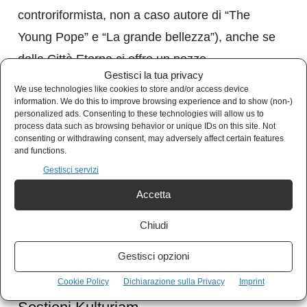
controriformista, non a caso autore di “The
Young Pope” e “La grande bellezza”), anche se
della Città Eterna ci offre un pezzo
Gestisci la tua privacy
(consistente, certo), la sua notte, ma gli manca
We use technologies like cookies to store and/or access device
– ma è una scelta – lo sguardo sulle
information. We do this to improve browsing experience and to show (non-)
personalized ads. Consenting to these technologies will allow us to
piccolezze, sulle domeniche pomeriggio
process data such as browsing behavior or unique IDs on this site. Not
consenting or withdrawing consent, may adversely affect certain features
sonnolente, sul senso di angoscia, solitudine o
and functions.
spaesamento che avverte lo straniero (anche
Gestisci servizi
italiano) in certe sue enormi piazze.
Accetta
Chiudi
Gestisci opzioni
Cookie Policy
Dichiarazione sulla Privacy
Imprint