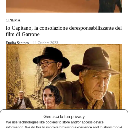
CINEMA
Io Capitano, la consolazione deresponsabilizzante del
film di Garrone
Emilia Santoro
-
11 Ottobre 2023
Gestisci la tua privacy
CINEMA
We use technologies like cookies to store and/or access device
information. We do this to improve browsing experience and to show (non-)