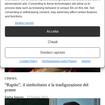
L’eterno ritorno di Indiana Jones: cosa dire di questo
personalized ads. Consenting to these technologies will allow us to
quinto capitolo?
process data such as browsing behavior or unique IDs on this site. Not
consenting or withdrawing consent, may adversely affect certain features
Enrico Zerbo
-
3 Luglio 2023
and functions.
Gestisci servizi
Accetta
Chiudi
Gestisci opzioni
Cookie Policy
Dichiarazione sulla Privacy
Imprint
CINEMA
“Rapito”, il simbolismo e la trasfigurazione del
potere
Emilia Santoro
-
22 Giugno 2023