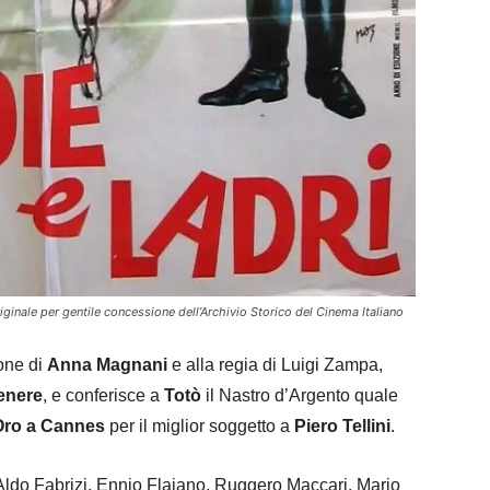
iginale per gentile concessione dell’Archivio Storico del Cinema Italiano
ione di
Anna Magnani
e alla regia di Luigi Zampa,
genere
, e conferisce a
Totò
il Nastro d’Argento quale
Oro a Cannes
per il miglior soggetto a
Piero Tellini
.
 Aldo Fabrizi, Ennio Flaiano, Ruggero Maccari, Mario