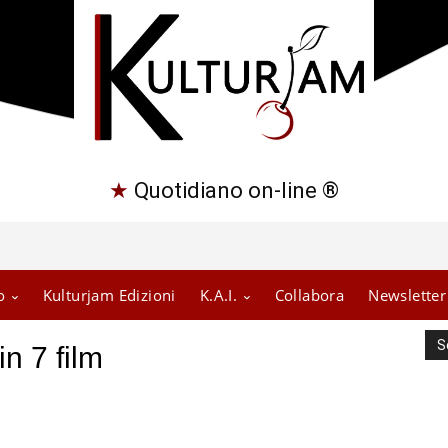
★
Quotidiano on-line ®
o
Kulturjam Edizioni
K.A.I.
Collabora
Newsletter
S
in 7 film