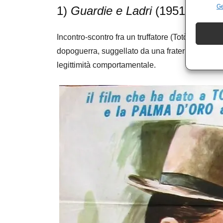
Ge
1)
Guardie e Ladri
(1951) di Mar
Incontro-scontro fra un truffatore (Totò) e un b
dopoguerra, suggellato da una fraterna amicizia 
legittimità comportamentale.