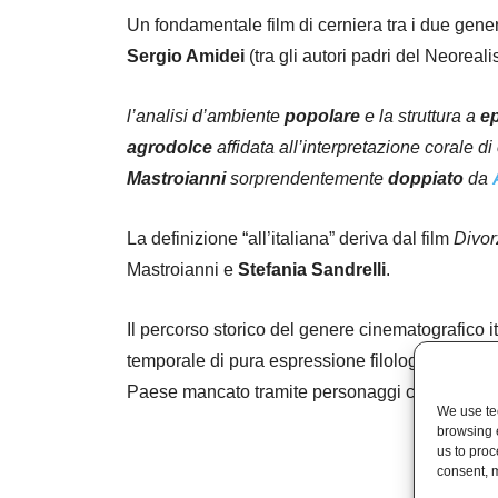
Un fondamentale film di cerniera tra i due gene
Sergio Amidei
(tra gli autori padri del Neoreal
l’analisi d’ambiente
popolare
e la struttura a
ep
agrodolce
affidata all’interpretazione corale di
Mastroianni
sorprendentemente
doppiato
da
La definizione “all’italiana” deriva dal film
Divorz
Mastroianni e
Stefania Sandrelli
.
Il percorso storico del genere cinematografico 
temporale di pura espressione filologica dal 195
Paese mancato tramite personaggi che spesso v
We use tec
browsing 
us to proc
consent, m