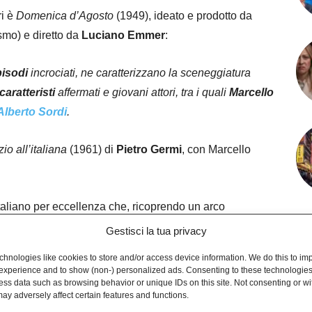
ri è
Domenica d’Agosto
(1949), ideato e prodotto da
ismo) e diretto da
Luciano Emmer
:
isodi
incrociati, ne caratterizzano la sceneggiatura
caratteristi
affermati e giovani attori, tra i quali
Marcello
Alberto Sordi
.
io all’italiana
(1961) di
Pietro Germi
, con Marcello
italiano per eccellenza che, ricoprendo un arco
1 al 1979, rappresenta l’identità fallimentare di un
Gestisci la tua privacy
ivono recitando, si può riassumere in
7 Capolavori
.
hnologies like cookies to store and/or access device information. We do this to im
experience and to show (non-) personalized ads. Consenting to these technologies 
ess data such as browsing behavior or unique IDs on this site. Not consenting or w
ay adversely affect certain features and functions.