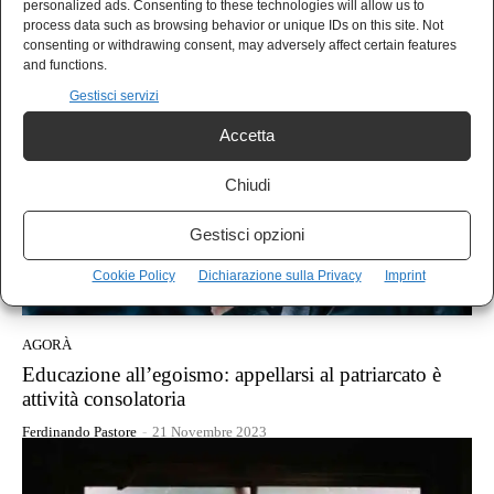
Alle radici della violenza: figli nelle campane di vetro
personalized ads. Consenting to these technologies will allow us to
process data such as browsing behavior or unique IDs on this site. Not
Ferdinando Pastore
-
22 Novembre 2023
consenting or withdrawing consent, may adversely affect certain features
and functions.
Gestisci servizi
Accetta
Chiudi
Gestisci opzioni
Cookie Policy
Dichiarazione sulla Privacy
Imprint
AGORÀ
Educazione all’egoismo: appellarsi al patriarcato è
attività consolatoria
Ferdinando Pastore
-
21 Novembre 2023