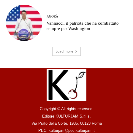
AGORÀ
Vannacci, il patriota che ha combattuto
sempre per Washington
Load more
Copyright © All rights reserved.
Editore KULTURJAM S.r.l.s.
Via Prato della Corte, 1935, 00123 Roma
PEC: kulturjam@pec.kulturjam.it