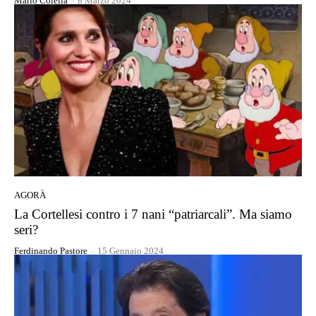
Mario Colella
-
8 Marzo 2024
AGORÀ
La Cortellesi contro i 7 nani “patriarcali”. Ma siamo
seri?
Ferdinando Pastore
-
15 Gennaio 2024