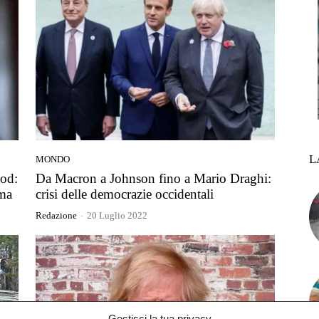
L
MONDO
ood:
Da Macron a Johnson fino a Mario Draghi:
 ma
crisi delle democrazie occidentali
Redazione
-
20 Luglio 2022
Gestisci la tua privacy