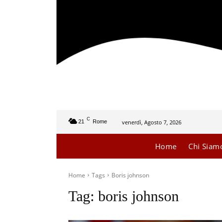
C
venerdì, Agosto 7, 2026
21
Rome
Home
Chi Siam
Home
Tags
Boris johnson
Tag:
boris johnson