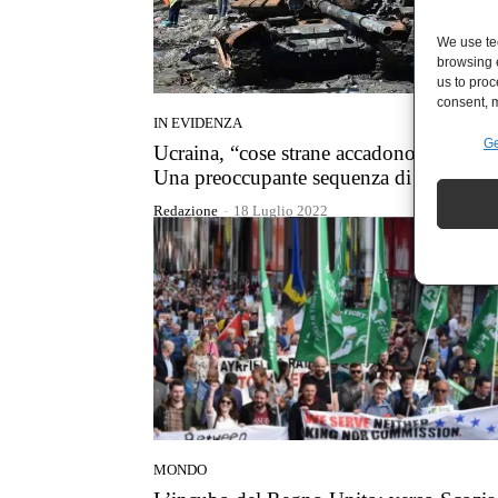
We use tec
browsing 
us to proc
consent, m
IN EVIDENZA
Ge
Ucraina, “cose strane accadono in guerra
Una preoccupante sequenza di fatti
Redazione
-
18 Luglio 2022
MONDO