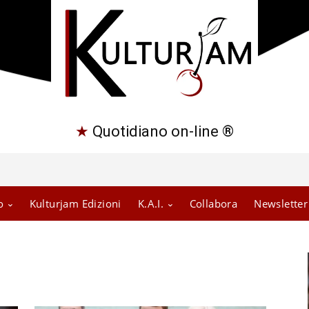
★
Quotidiano on-line ®
o
Kulturjam Edizioni
K.A.I.
Collabora
Newsletter