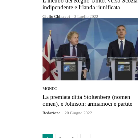
L’incubo del Regno Unito: verso Scozia
indipendente e Irlanda riunificata
Giulio Chinappi
-
3 Luglio 2022
MONDO
La premiata ditta Stoltenberg (nomen
omen), e Johnson: armiamoci e partite
Redazione
-
20 Giugno 2022