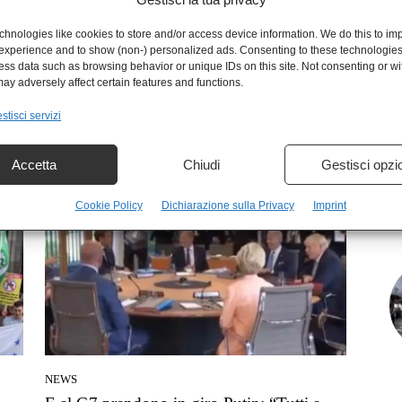
hnologies like cookies to store and/or access device information. We do this to im
experience and to show (non-) personalized ads. Consenting to these technologies 
ess data such as browsing behavior or unique IDs on this site. Not consenting or w
ay adversely affect certain features and functions.
IN EVIDENZA
stisci servizi
”.
Boris Johnson e il doppio paradosso delle
dimissioninon dimissioni
Accetta
Chiudi
Gestisci opzi
Alexandro Sabetti
-
7 Luglio 2022
Cookie Policy
Dichiarazione sulla Privacy
Imprint
NEWS