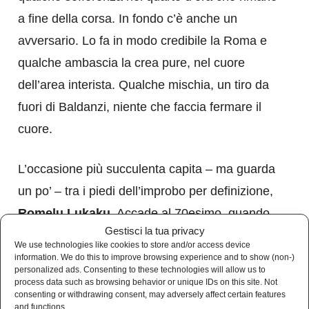
a fine della corsa. In fondo c’è anche un
avversario. Lo fa in modo credibile la Roma e
qualche ambascia la crea pure, nel cuore
dell’area interista. Qualche mischia, un tiro da
fuori di Baldanzi, niente che faccia fermare il
cuore.
L’occasione più succulenta capita – ma guarda
un po’ – tra i piedi dell’improbo per definizione,
Romelu Lukaku
. Accade al 70esimo, quando
Gestisci la tua privacy
viene pescato da un bel lancio di Pellegrini e
We use technologies like cookies to store and/or access device
messo da questi davanti a Sommer. Il belga,
information. We do this to improve browsing experience and to show (non-)
personalized ads. Consenting to these technologies will allow us to
che la porta avversaria non l’ha mai vista,
process data such as browsing behavior or unique IDs on this site. Not
consenting or withdrawing consent, may adversely affect certain features
scopre suo malgrado che anche l’Inter ha un
and functions.