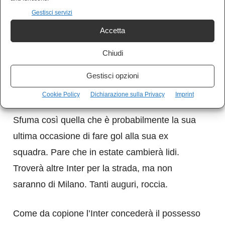
portiere, e che adesso ha pure il problema di
Gestisci servizi
superarlo. Non si spreme troppo le meningi e si
Accetta
sposta la palla sul destro. O meglio, vorrebbe
Chiudi
spostarsela sul destro, ma intanto che ci ha
pensato, Sommer gliel’ha già sbarbicata dalle
Gestisci opzioni
gambe.
Cookie Policy
Dichiarazione sulla Privacy
Imprint
Sfuma così quella che è probabilmente la sua
ultima occasione di fare gol alla sua ex
squadra. Pare che in estate cambierà lidi.
Troverà altre Inter per la strada, ma non
saranno di Milano. Tanti auguri, roccia.
Come da copione l’Inter concederà il possesso