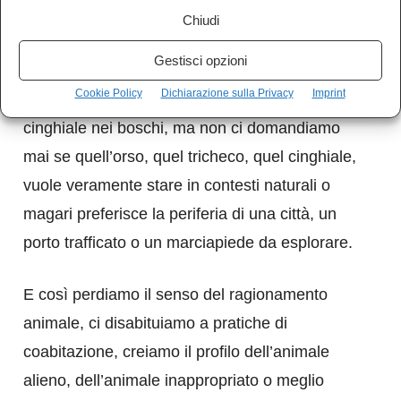
soprammobili della natura, che vengono tutelati
Chiudi
solo in quanto rendono più decorata la
Gestisci opzioni
natura. Quindi un orso deve stare sulla
Cookie Policy
Dichiarazione sulla Privacy
Imprint
montagna, un tricheco sul ghiacciaio, un
cinghiale nei boschi, ma non ci domandiamo
mai se quell’orso, quel tricheco, quel cinghiale,
vuole veramente stare in contesti naturali o
magari preferisce la periferia di una città, un
porto trafficato o un marciapiede da esplorare.
E così perdiamo il senso del ragionamento
animale, ci disabituiamo a pratiche di
coabitazione, creiamo il profilo dell’animale
alieno, dell’animale inappropriato o meglio