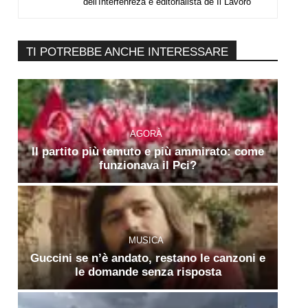
dell'Interfenreza e editorialista de Il Lavoro"
TI POTREBBE ANCHE INTERESSARE
AGORÀ
Il partito più temuto e più ammirato: come
funzionava il Pci?
MUSICA
Guccini se n’è andato, restano le canzoni e
le domande senza risposta