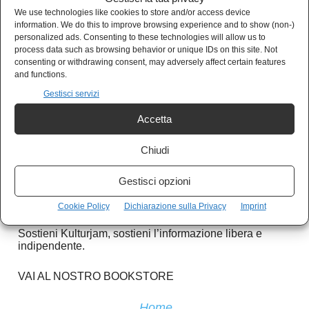
Sostieni Kulturjam
We use technologies like cookies to store and/or access device
information. We do this to improve browsing experience and to show (non-)
personalized ads. Consenting to these technologies will allow us to
Kulturjam.it è un quotidiano indipendente
process data such as browsing behavior or unique IDs on this site. Not
consenting or withdrawing consent, may adversely affect certain features
senza finanziamenti, completamente gratuito.
and functions.
Gestisci servizi
I nostri articoli sono gratuiti e lo saranno
Accetta
sempre. Nessun abbonamento.
Chiudi
Se vuoi sostenerci e aiutarci a crescere,
nessuna donazione, ma puoi acquistare i nostri
Gestisci opzioni
gadget.
Cookie Policy
Dichiarazione sulla Privacy
Imprint
Sostieni Kulturjam, sostieni l’informazione libera e
indipendente.
VAI AL NOSTRO BOOKSTORE
Home