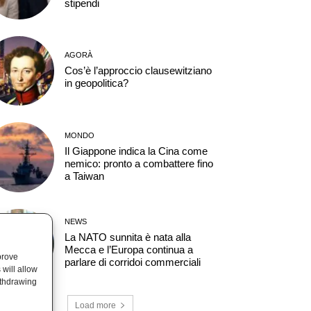
stipendi
AGORÀ
Cos’è l’approccio clausewitziano
in geopolitica?
MONDO
Il Giappone indica la Cina come
nemico: pronto a combattere fino
a Taiwan
NEWS
La NATO sunnita è nata alla
Mecca e l’Europa continua a
prove
parlare di corridoi commerciali
will allow
ithdrawing
Load more