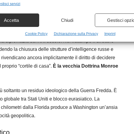
stisci servizi
n
Nicolás Maduro
, è stato tentato in Iran, in Siria, in
 Cuba.
Accetta
Chiudi
Gestisci opzi
si Cuba”, formula che sembra uscita più da un consiglio
Cookie Policy
Dichiarazione sulla Privacy
Imprint
 diplomazia del XXI secolo. Nel frattempo il direttore
dendo la chiusura delle strutture d’intelligence russe e
ti rivendicano ancora implicitamente il diritto di decidere
 proprio “cortile di casa”.
È la vecchia Dottrina Monroe
 soltanto un residuo ideologico della Guerra Fredda. È
globale tra Stati Uniti e blocco eurasiatico. La
hi chilometri dalla Florida produce a Washington un’ansia
ocità geopolitica.
tico