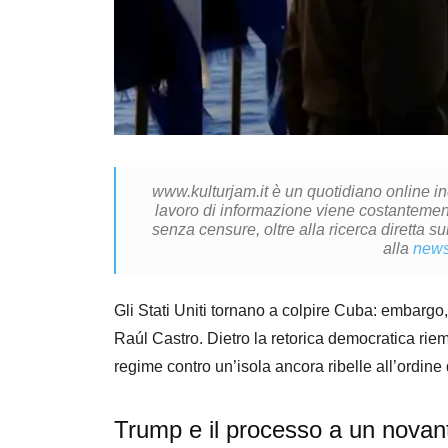
www.kulturjam.it è un quotidiano online i
lavoro di informazione viene costantemente
senza censure, oltre alla ricerca diretta su
alla
news
Gli Stati Uniti tornano a colpire Cuba: embargo,
Raúl Castro. Dietro la retorica democratica rie
regime contro un’isola ancora ribelle all’ordine
Trump e il processo a un novan