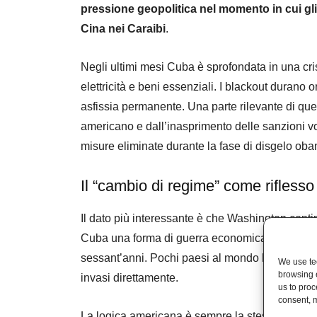
pressione geopolitica nel momento in cui gli
Cina nei Caraibi
.
Negli ultimi mesi Cuba è sprofondata in una cr
elettricità e beni essenziali. I blackout durano or
asfissia permanente. Una parte rilevante di qu
americano e dall’inasprimento delle sanzioni vo
misure eliminate durante la fase di disgelo ob
Il “cambio di regime” come riflesso
Il dato più interessante è che Washington conti
Cuba una forma di guerra economica permanente 
sessant’anni. Pochi paesi al mondo hanno subi
We use tec
browsing 
invasi direttamente.
us to proc
consent, m
La logica americana è sempre la stessa: provo