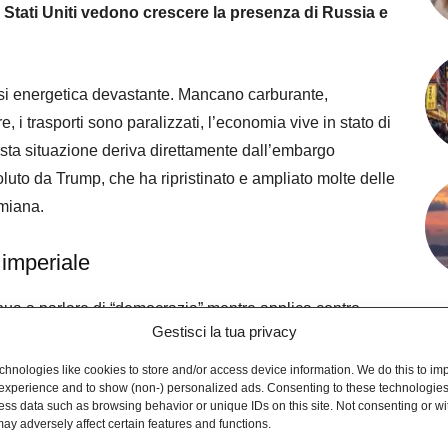
 Stati Uniti vedono crescere la presenza di Russia e
isi energetica devastante. Mancano carburante,
e, i trasporti sono paralizzati, l’economia vive in stato di
esta situazione deriva direttamente dall’embargo
luto da Trump, che ha ripristinato e ampliato molte delle
amiana.
 imperiale
nua a parlare di “democrazia” mentre applica contro
Gestisci la tua privacy
che dura, con intensità variabile, da oltre
to una pressione così lunga e sistematica senza essere
hnologies like cookies to store and/or access device information. We do this to im
experience and to show (non-) personalized ads. Consenting to these technologies 
ess data such as browsing behavior or unique IDs on this site. Not consenting or w
ay adversely affect certain features and functions.
care collasso economico, esasperazione sociale e infine