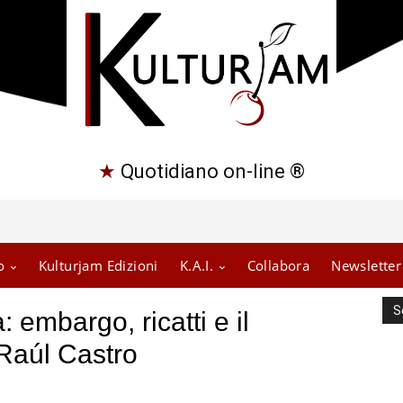
★
Quotidiano on-line ®
o
Kulturjam Edizioni
K.A.I.
Collabora
Newsletter
S
embargo, ricatti e il
Raúl Castro