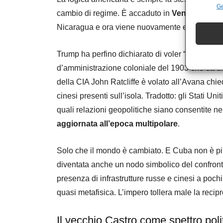
Ge
cambio di regime. È accaduto in
Venezuela
co
Nicaragua e ora viene nuovamente evocato su
Trump ha perfino dichiarato di voler “riprender
d’amministrazione coloniale del 1903 che da una
della CIA John Ratcliffe è volato all’Avana chie
cinesi presenti sull’isola. Tradotto: gli Stati Uni
quali relazioni geopolitiche siano consentite nel
aggiornata all’epoca multipolare
.
Solo che il mondo è cambiato. E Cuba non è più
diventata anche un nodo simbolico del confronto 
presenza di infrastrutture russe e cinesi a poc
quasi metafisica. L’impero tollera male la recipr
Il vecchio Castro come spettro poli