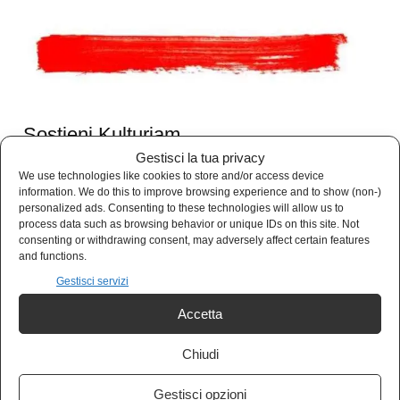
Sostieni Kulturjam
Gestisci la tua privacy
Kulturjam.it è un quotidiano indipendente
We use technologies like cookies to store and/or access device
information. We do this to improve browsing experience and to show (non-)
senza finanziamenti, completamente gratuito.
personalized ads. Consenting to these technologies will allow us to
process data such as browsing behavior or unique IDs on this site. Not
consenting or withdrawing consent, may adversely affect certain features
I nostri articoli sono gratuiti e lo saranno
and functions.
Gestisci servizi
sempre. Nessun abbonamento.
Accetta
Se vuoi sostenerci e aiutarci a crescere,
nessuna donazione, ma puoi acquistare i nostri
Chiudi
gadget.
Gestisci opzioni