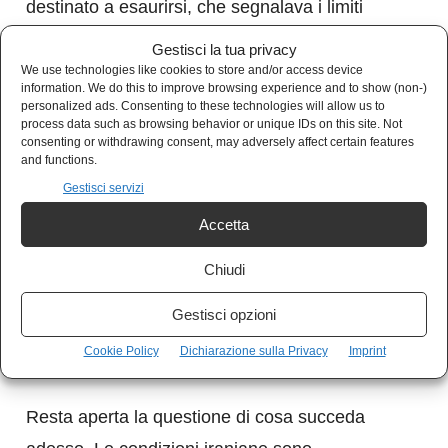
destinato a esaurirsi, che segnalava i limiti
strutturali della proiezione di forza militare
Gestisci la tua privacy
come strumento di ordine geopolitico — veniva
We use technologies like cookies to store and/or access device
information. We do this to improve browsing experience and to show (non-)
liquidata come antiamericanismo, ingenuità o
personalized ads. Consenting to these technologies will allow us to
process data such as browsing behavior or unique IDs on this site. Not
propaganda. Oggi la stessa analisi viene
consenting or withdrawing consent, may adversely affect certain features
and functions.
formulata, con maggiore precisione tecnica e
Gestisci servizi
senza nessuna simpatia ideologica per i suoi
Accetta
avversari, da chi quella politica estera l’ha
progettata e sostenuta. Non è una
Chiudi
conversione: è la constatazione di un fallimento
Gestisci opzioni
che non si può più nascondere dietro
Cookie Policy
Dichiarazione sulla Privacy
Imprint
l’ottimismo di servizio.
Resta aperta la questione di cosa succeda