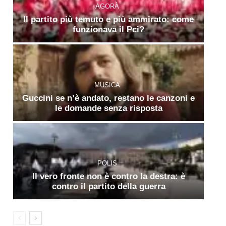
AGORÀ
Il partito più temuto e più ammirato: come
funzionava il Pci?
MUSICA
Guccini se n’è andato, restano le canzoni e
le domande senza risposta
POLIS
Il vero fronte non è contro la destra: è
contro il partito della guerra