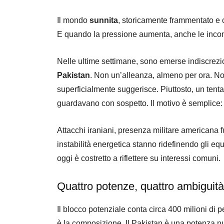
Il mondo
sunnita
, storicamente frammentato e 
E quando la pressione aumenta, anche le incomp
Nelle ultime settimane, sono emerse indiscrezi
Pakistan
. Non un’alleanza, almeno per ora. 
superficialmente suggerisce. Piuttosto, un tentat
guardavano con sospetto. Il motivo è semplice: 
Attacchi iraniani, presenza militare americana f
instabilità energetica stanno ridefinendo gli equi
oggi è costretto a riflettere su interessi comuni.
Quattro potenze, quattro ambiguità
Il blocco potenziale conta circa 400 milioni di 
è la composizione. Il Pakistan è una potenza nuc