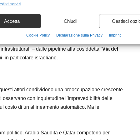
stisci servizi
o: alleato storico di Washington, ma sempre meno
ma incapace di controllarne le dinamiche. Avvicinatosi a
Accetta
Chiudi
Gestisci opzi
, ma ancora intrappolato in una rete di alleanze
Cookie Policy
Dichiarazione sulla Privacy
Imprint
nfrastrutturali – dalle pipeline alla cosiddetta “
Via del
ui, in particolare israeliano.
i questi attori condividono una preoccupazione crescente
ti osservano con inquietudine l’imprevedibilità delle
sul costo di un allineamento automatico. Ma le
lam politico. Arabia Saudita e Qatar competono per