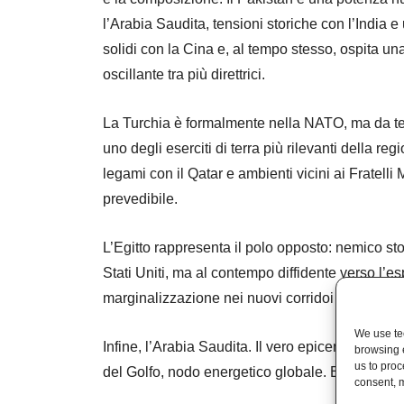
l’Arabia Saudita, tensioni storiche con l’India e
solidi con la Cina e, al tempo stesso, ospita un
oscillante tra più direttrici.
La Turchia è formalmente nella NATO, ma da t
uno degli eserciti di terra più rilevanti della re
legami con il Qatar e ambienti vicini ai Fratelli
prevedibile.
L’Egitto rappresenta il polo opposto: nemico sto
Stati Uniti, ma al contempo diffidente verso l’
marginalizzazione nei nuovi corridoi economici
We use tec
Infine, l’Arabia Saudita. Il vero epicentro. Cust
browsing 
us to proc
del Golfo, nodo energetico globale. E oggi, par
consent, m