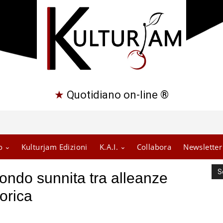
★
Quotidiano on-line ®
o
Kulturjam Edizioni
K.A.I.
Collabora
Newsletter
S
 mondo sunnita tra alleanze
torica