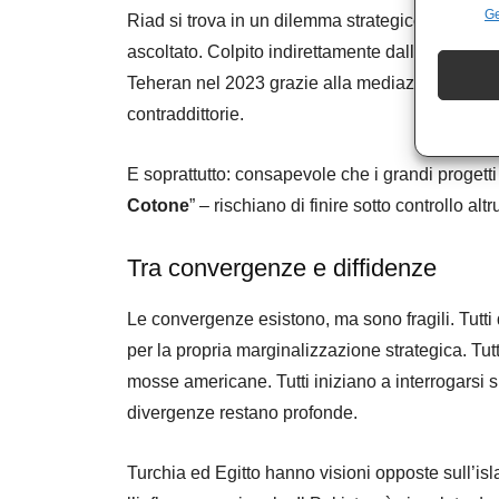
Ge
Riad si trova in un dilemma strategico classic
ascoltato. Colpito indirettamente dalla guerra, 
Teheran nel 2023 grazie alla mediazione cinese
contraddittorie.
E soprattutto: consapevole che i grandi progetti i
Cotone
” – rischiano di finire sotto controllo altr
Tra convergenze e diffidenze
Le convergenze esistono, ma sono fragili. Tutt
per la propria marginalizzazione strategica. Tut
mosse americane. Tutti iniziano a interrogarsi 
divergenze restano profonde.
Turchia ed Egitto hanno visioni opposte sull’is