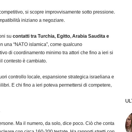
competitivo, si scopre improvvisamente sotto pressione.
atibilità iniziano a negoziare.
oni su
contatti tra Turchia, Egitto, Arabia Saudita e
Non una “NATO islamica”, come qualcuno
ivo di coordinamento minimo tra attori che fino a ieri si
il contesto è cambiato.
uori controllo locale, espansione strategica israeliana e
libri. E chi fino a ieri poteva permettersi di competere,
UL
persone. Ma il numero, da solo, dice poco. Ciò che conta
leare con circa 160-200 testate. Ha rapporti stretti con