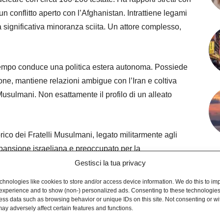
 un conflitto aperto con l’Afghanistan. Intrattiene legami
a significativa minoranza sciita. Un attore complesso,
empo conduce una politica estera autonoma. Possiede
gione, mantiene relazioni ambigue con l’Iran e coltiva
 Musulmani. Non esattamente il profilo di un alleato
rico dei Fratelli Musulmani, legato militarmente agli
espansione israeliana e preoccupato per la
.
Gestisci la tua privacy
hnologies like cookies to store and/or access device information. We do this to im
ode dei luoghi sacri dell’Islam, leader delle monarchie
experience and to show (non-) personalized ads. Consenting to these technologies 
ess data such as browsing behavior or unique IDs on this site. Not consenting or w
adossalmente, uno degli attori più esposti.
ay adversely affect certain features and functions.