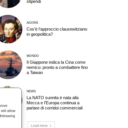
stipendi
AGORÀ
Cos’è l’approccio clausewitziano
in geopolitica?
MONDO
Il Giappone indica la Cina come
nemico: pronto a combattere fino
a Taiwan
NEWS
La NATO sunnita è nata alla
Mecca e l’Europa continua a
prove
parlare di corridoi commerciali
will allow
ithdrawing
Load more