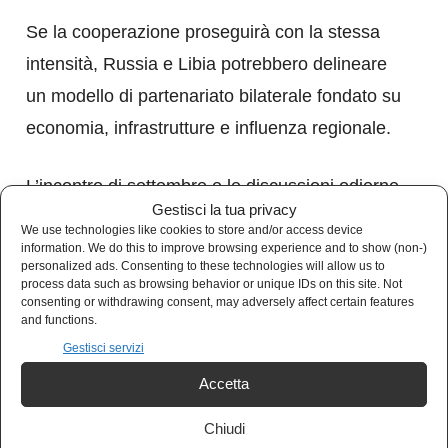
Se la cooperazione proseguirà con la stessa
intensità, Russia e Libia potrebbero delineare
un modello di partenariato bilaterale fondato su
economia, infrastrutture e influenza regionale.
L’incontro di settembre e le discussioni odierne
Gestisci la tua privacy
rappresentano la prova che Mosca intende
We use technologies like cookies to store and/or access device
trasformare la ricostruzione libica in un
information. We do this to improve browsing experience and to show (non-)
personalized ads. Consenting to these technologies will allow us to
progetto concreto, capace di consolidare la
process data such as browsing behavior or unique IDs on this site. Not
consenting or withdrawing consent, may adversely affect certain features
propria posizione nel Mediterraneo e nell’Africa
and functions.
settentrionale.
Gestisci servizi
Accetta
Chiudi