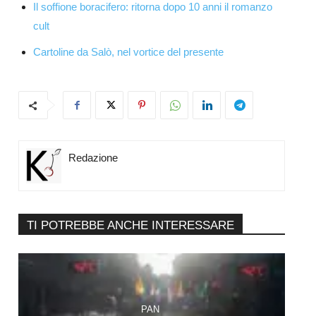
Il soffione boracifero: ritorna dopo 10 anni il romanzo
cult
Cartoline da Salò, nel vortice del presente
Redazione
TI POTREBBE ANCHE INTERESSARE
PAN