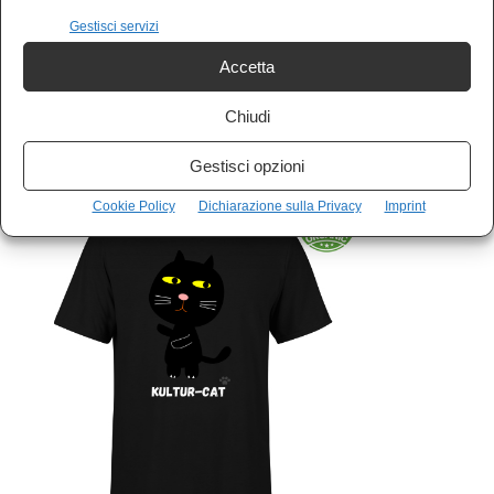
Gestisci servizi
Sostieni Kulturjam, sostieni l’informazione libera e
indipendente.
Accetta
VAI AL LINK –
Kulturjam Shop
Chiudi
Gestisci opzioni
Cookie Policy
Dichiarazione sulla Privacy
Imprint