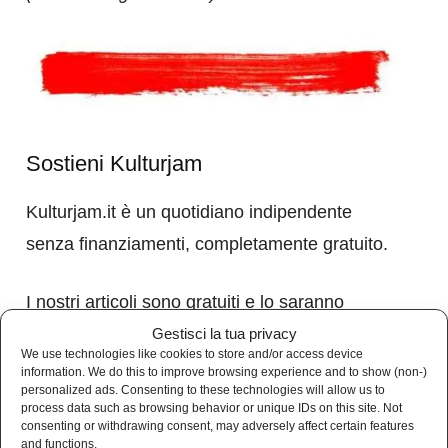
Sostieni Kulturjam
Kulturjam.it è un quotidiano indipendente
senza finanziamenti, completamente gratuito.
I nostri articoli sono gratuiti e lo saranno
sempre. Nessun abbonamento.
Gestisci la tua privacy
We use technologies like cookies to store and/or access device
Se vuoi sostenerci e aiutarci a crescere,
information. We do this to improve browsing experience and to show (non-)
personalized ads. Consenting to these technologies will allow us to
nessuna donazione, ma puoi acquistare i nostri
process data such as browsing behavior or unique IDs on this site. Not
consenting or withdrawing consent, may adversely affect certain features
gadget.
and functions.