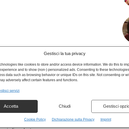
Gestisci la tua privacy
hnologies like cookies to store and/or access device information. We do this to im
experience and to show (non-) personalized ads. Consenting to these technologies 
ess data such as browsing behavior or unique IDs on this site. Not consenting or w
ay adversely affect certain features and functions.
stisci servizi
a finanziamenti, completamente gratuito.
Accetta
Chiudi
Gestisci opzi
mpre. Nessun abbonamento.
na donazione, ma puoi acquistare i nostri gadget.
Cookie Policy
Dichiarazione sulla Privacy
Imprint