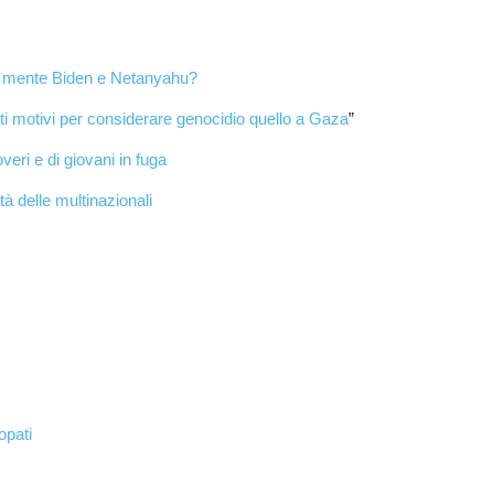
in mente Biden e Netanyahu?
i motivi per considerare genocidio quello a Gaza
”
veri e di giovani in fuga
à delle multinazionali
opati