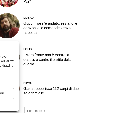
Pci?
MUSICA
Guccini se n’è andato, restano le
canzoni e le domande senza
risposta
POLIS
Il vero fronte non è contro la
prove
destra: è contro il partito della
will allow
guerra
ithdrawing
NEWS
Gaza seppellisce 112 corpi di due
oni
sole famiglie
Load more