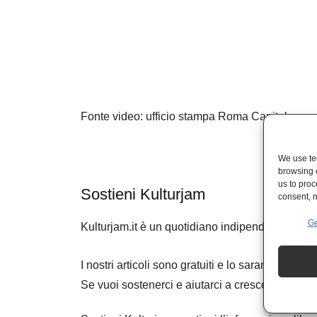
Fonte video: ufficio stampa Roma Capitale
We use tec
browsing 
us to proc
Sostieni Kulturjam
consent, m
Ge
Kulturjam.it è un quotidiano indipendente senz
I nostri articoli sono gratuiti e lo saranno se
Se vuoi sostenerci e aiutarci a crescere, nessu