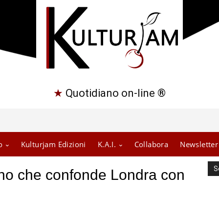
★
Quotidiano on-line ®
o
Kulturjam Edizioni
K.A.I.
Collabora
Newsletter
S
ano che confonde Londra con