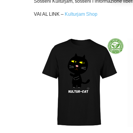
Sostieni Kulturjam, sostieni l’informazione libe
VAI AL LINK –
Kulturjam Shop