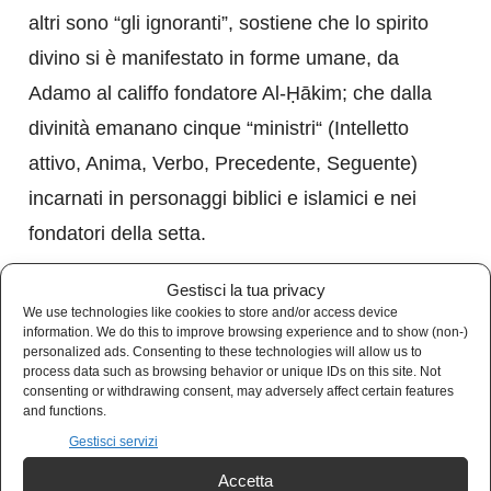
altri sono “gli ignoranti”, sostiene che lo spirito
divino si è manifestato in forme umane, da
Adamo al califfo fondatore Al-Ḥākim; che dalla
divinità emanano cinque “ministri“ (Intelletto
attivo, Anima, Verbo, Precedente, Seguente)
incarnati in personaggi biblici e islamici e nei
fondatori della setta.
Gestisci la tua privacy
Altro fondamento dottrinale è la trasmigrazione
We use technologies like cookies to store and/or access device
delle anime dopo la morte; inoltre è praticato
information. We do this to improve browsing experience and to show (non-)
personalized ads. Consenting to these technologies will allow us to
uno spiccato esoterismo che viene rivelato da
process data such as browsing behavior or unique IDs on this site. Not
consenting or withdrawing consent, may adversely affect certain features
un maestro superiore solo a chi sia ritenuto
and functions.
degno. I testi sacri dei Drusi sono il Corano,
Gestisci servizi
Kitab Al Hikma (il “libro della saggezza” corpus
Accetta