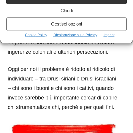
di testi, la Bibbia, le opere di Platone e dei
Chiudi
filosofi influenzati da Socrate. In realtà è tutto
molto “oscuro”: non si conosce la liturgia drusa,
Gestisci opzioni
né sono testimoniati edifici religiosi: una
Cookie Policy
Dichiarazione sulla Privacy
Imprint
segretezza che sembra funzionale ad evitare
ingerenze coloniali e ulteriori persecuzioni.
Oggi per noi il problema è ridotto al ridicolo di
individuare – tra Drusi siriani e Drusi israeliani
– chi sono i buoni e chi sono i cattivi, quando
invece sarebbe più importante cercar di capire
chi strumentalizza chi, perché e per quali fini.