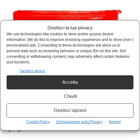
Gestisci la tua privacy
We use technologies like cookies to store and/or access device
information. We do this to improve browsing experience and to show (non-)
Sostieni Kulturjam
personalized ads. Consenting to these technologies will allow us to
process data such as browsing behavior or unique IDs on this site. Not
consenting or withdrawing consent, may adversely affect certain features
Kulturjam.it è un quotidiano indipendente
and functions.
senza finanziamenti, completamente gratuito.
Gestisci servizi
Accetta
I nostri articoli sono gratuiti e lo saranno
Chiudi
sempre. Nessun abbonamento.
Se vuoi sostenerci e aiutarci a crescere,
Gestisci opzioni
nessuna donazione, ma puoi acquistare i nostri
Cookie Policy
Dichiarazione sulla Privacy
Imprint
gadget.