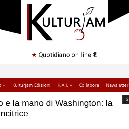
★
Quotidiano on-line ®
o
Kulturjam Edizioni
K.A.I.
Collabora
Newsletter
S
o e la mano di Washington: la
ncitrice