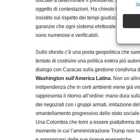
ufficiale a determinare il presidente, non il co
Ge
oggetto di contestazioni. Ha chiesto l’impugnaz
insistito sul rispetto dei tempi giudiziari. Non 
garanzie che ogni sistema elettorale prevede q
sono numerose e verificabili.
Sullo sfondo c’è una posta geopolitica che sa
tentato di costruire una politica estera più aut
dialogo con Caracas sulla gestione condivisa de
Washington sull’America Latina
. Non un all
indipendenza che in certi ambienti viene già vi
rappresenta il ritorno all’ordine: mano dura sulla
dei negoziati con i gruppi armati, imitazione d
smantellamento progressivo dello stato sociale e
Una Colombia che torni a essere piattaforma de
momento in cui l’amministrazione Trump non nas
e appropriarsi delle sue riserve energetiche.