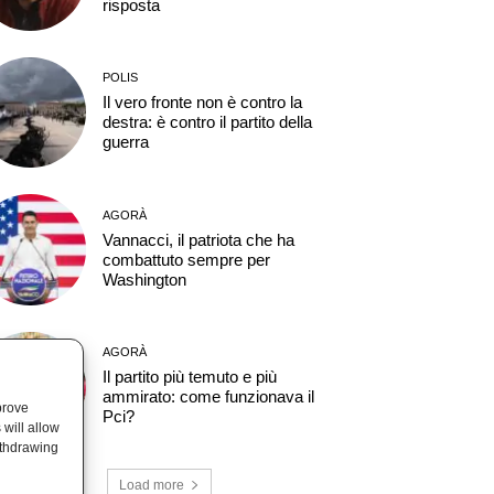
risposta
POLIS
Il vero fronte non è contro la
destra: è contro il partito della
guerra
AGORÀ
Vannacci, il patriota che ha
combattuto sempre per
Washington
AGORÀ
Il partito più temuto e più
ammirato: come funzionava il
prove
Pci?
will allow
ithdrawing
Load more