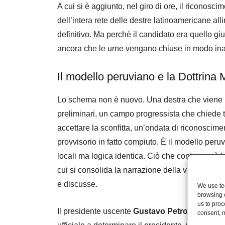
A cui si è aggiunto, nel giro di ore, il riconosc
dell’intera rete delle destre latinoamericane al
definitivo. Ma perché il candidato era quello giust
ancora che le urne vengano chiuse in modo ina
Il modello peruviano e la Dottrina
Lo schema non è nuovo. Una destra che viene pre
preliminari, un campo progressista che chiede
accettare la sconfitta, un’ondata di riconoscime
provvisorio in fatto compiuto. È il modello peru
locali ma logica identica. Ciò che conta non è la
cui si consolida la narrazione della vittoria,
e discusse.
We use tec
browsing 
us to proc
Il presidente uscente
Gustavo Petro
ha scelto 
consent, m