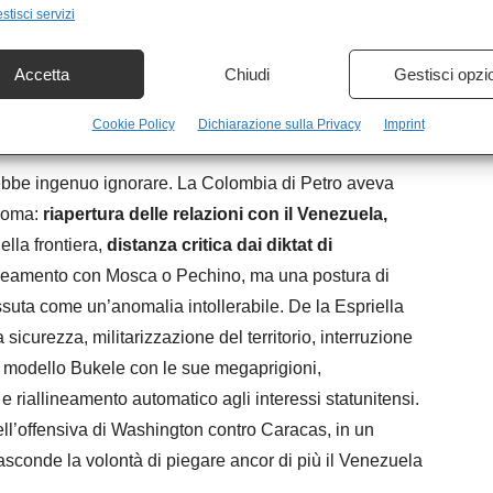
nteggio preliminare elaborato da un sistema tecnico
stisci servizi
ione delle sezioni con moduli E14 privi di firme e ha
è ostruzionismo: è l’applicazione elementare delle
Accetta
Chiudi
Gestisci opzi
uando il margine è minimo e le irregolarità denunciate
Cookie Policy
Dichiarazione sulla Privacy
Imprint
rebbe ingenuo ignorare. La Colombia di Petro aveva
onoma:
riapertura delle relazioni con il Venezuela,
lla frontiera,
distanza critica dai diktat di
ineamento con Mosca o Pechino, ma una postura di
ssuta come un’anomalia intollerabile. De la Espriella
 sicurezza, militarizzazione del territorio, interruzione
el modello Bukele con le sue megaprigioni,
 riallineamento automatico agli interessi statunitensi.
ll’offensiva di Washington contro Caracas, in un
conde la volontà di piegare ancor di più il Venezuela