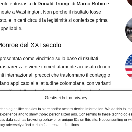
imento entusiasta di
Donald Trump
, di
Marco Rubio
e
lineate a Washington. Non perché il risultato fosse
o, e in certi circuiti la legittimità si conferisce prima
ppellabile.
 Monroe del XXI secolo
sentata come vincitrice sulla base di risultati
 trasparenza e viene immediatamente accusato di non
nti internazionali precoci che trasformano il conteggio
viano applicato alla latitudine colombiana, con varianti
 verifica della volontà popolare: conta la velocità con
Gestisci la tua privacy
 prima che eventuali anomalie possano essere documentate
hnologies like cookies to store and/or access device information. We do this to im
experience and to show (non-) personalized ads. Consenting to these technologies 
ess data such as browsing behavior or unique IDs on this site. Not consenting or w
di rispondere con precisione istituzionale: è lo scrutinio
ay adversely affect certain features and functions.