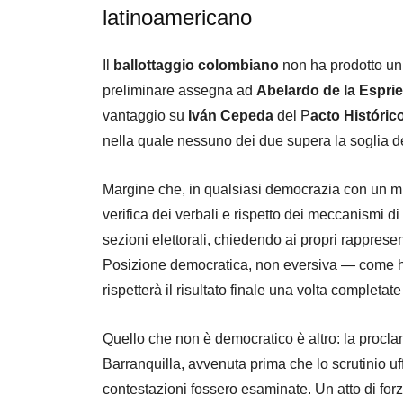
latinoamericano
Il
ballottaggio colombiano
non ha prodotto un 
preliminare assegna ad
Abelardo de la Esprie
vantaggio su
Iván Cepeda
del P
acto Históric
nella quale nessuno dei due supera la soglia d
Margine che, in qualsiasi democrazia con un mi
verifica dei verbali e rispetto dei meccanismi di
sezioni elettorali, chiedendo ai propri rappresen
Posizione democratica, non eversiva — come h
rispetterà il risultato finale una volta completate 
Quello che non è democratico è altro: la procla
Barranquilla, avvenuta prima che lo scrutinio uf
contestazioni fossero esaminate. Un atto di forz