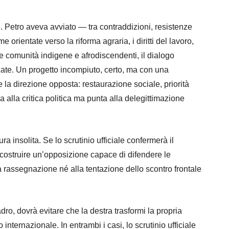
Petro aveva avviato — tra contraddizioni, resistenze
me orientate verso la riforma agraria, i diritti del lavoro,
le comunità indigene e afrodiscendenti, il dialogo
zzate. Un progetto incompiuto, certo, ma con una
e la direzione opposta: restaurazione sociale, priorità
ma alla critica politica ma punta alla delegittimazione
a insolita. Se lo scrutinio ufficiale confermerà il
 costruire un’opposizione capace di difendere le
a rassegnazione né alla tentazione dello scontro frontale
ro, dovrà evitare che la destra trasformi la propria
o internazionale. In entrambi i casi, lo scrutinio ufficiale