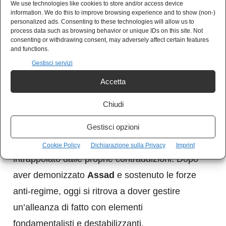
internazionali per cedere il controllo delle zone
We use technologies like cookies to store and/or access device
information. We do this to improve browsing experience and to show (non-)
orientali alla capitale. Una richiesta che i curdi
personalized ads. Consenting to these technologies will allow us to
process data such as browsing behavior or unique IDs on this site. Not
rigettano, temendo — a ragione — nuove
consenting or withdrawing consent, may adversely affect certain features
ondate di repressione. Lo schema già visto
and functions.
Gestisci servizi
potrebbe ripetersi a Deir Ezzor, dove le tribù
arabe potrebbero essere strumentalizzate
Accetta
contro le SDF per legittimare un nuovo
Chiudi
intervento governativo.
Gestisci opzioni
In questo scenario, l’Occidente si trova
Cookie Policy
Dichiarazione sulla Privacy
Imprint
intrappolato dalle proprie contraddizioni. Dopo
aver demonizzato
Assad
e sostenuto le forze
anti-regime, oggi si ritrova a dover gestire
un’alleanza di fatto con elementi
fondamentalisti e destabilizzanti.