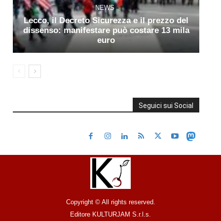
NEWS
Lecco, il Decreto Sicurezza e il prezzo del
dissenso: manifestare può costare 13 mila
euro
Seguici sui Social
Copyright © All rights reserved.
Editore KULTURJAM S.r.l.s.