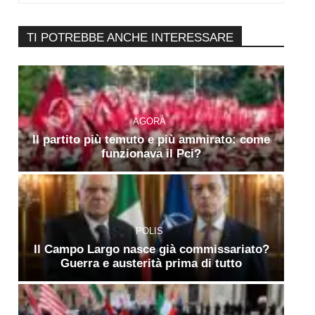
TI POTREBBE ANCHE INTERESSARE
AGORÀ
Il partito più temuto e più ammirato: come
funzionava il Pci?
POLIS
Il Campo Largo nasce già commissariato?
Guerra e austerità prima di tutto