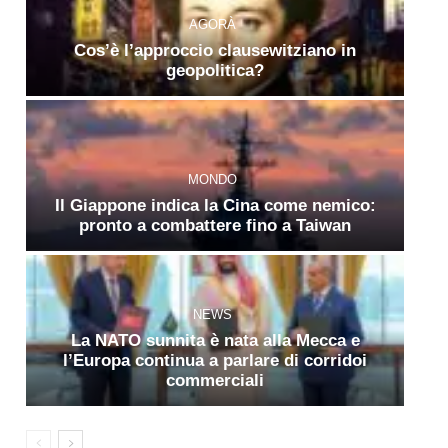
AGORÀ
Cos’è l’approccio clausewitziano in
geopolitica?
MONDO
Il Giappone indica la Cina come nemico:
pronto a combattere fino a Taiwan
NEWS
La NATO sunnita è nata alla Mecca e
l’Europa continua a parlare di corridoi
commerciali