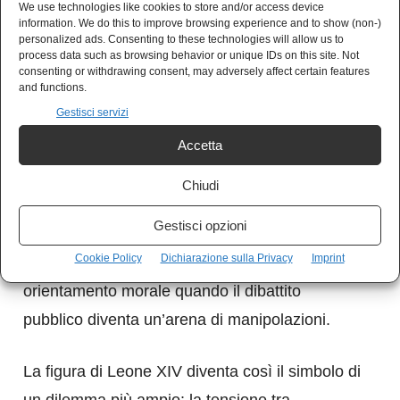
We use technologies like cookies to store and/or access device
information. We do this to improve browsing experience and to show (non-)
In un’epoca segnata dall’oscurità e da conflitti
personalized ads. Consenting to these technologies will allow us to
process data such as browsing behavior or unique IDs on this site. Not
fomentati dall’informazione polarizzata, il
consenting or withdrawing consent, may adversely affect certain features
and functions.
compito dei cristiani non è quello di adattarsi
Gestisci servizi
alle retoriche dominanti, ma di recuperare lo
Accetta
sguardo essenziale, radicato nel Vangelo.
Chiudi
Essere “sale della terra”, come ricorda la
Gestisci opzioni
tradizione, non coincide con l’assecondare le
Cookie Policy
Dichiarazione sulla Privacy
Imprint
logiche di potere; significa offrire un
orientamento morale quando il dibattito
pubblico diventa un’arena di manipolazioni.
La figura di Leone XIV diventa così il simbolo di
un dilemma più ampio: la tensione tra