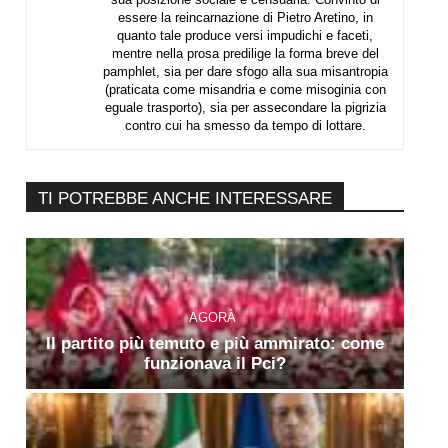
essere la reincarnazione di Pietro Aretino, in
quanto tale produce versi impudichi e faceti,
mentre nella prosa predilige la forma breve del
pamphlet, sia per dare sfogo alla sua misantropia
(praticata come misandria e come misoginia con
eguale trasporto), sia per assecondare la pigrizia
contro cui ha smesso da tempo di lottare.
TI POTREBBE ANCHE INTERESSARE
AGORÀ
Il partito più temuto e più ammirato: come
funzionava il Pci?