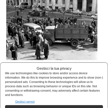
La scena del crimine
Gestisci la tua privacy
We use technologies like cookies to store and/or access device
Come sempre accade in questi casi la realtà si
information. We do this to improve browsing experience and to show (non-)
personalized ads. Consenting to these technologies will allow us to
confonde col mito e con la fanfaronata: nella
process data such as browsing behavior or unique IDs on this site. Not
banda c’erano ex partigiani gappisti e criminali
consenting or withdrawing consent, may adversely affect certain features
and functions.
comuni e -pare- anche un ex fascista (in quel
Gestisci servizi
periodo erano tutti ex qualcosa, e forse anche