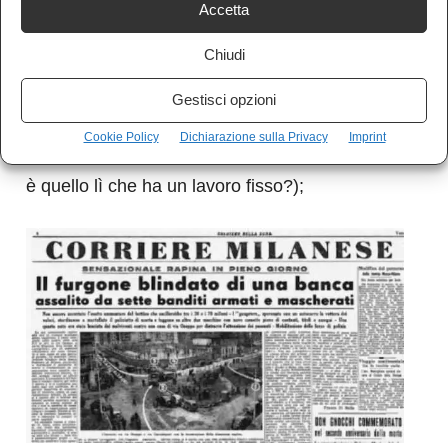
Accetta
oggi è uguale); la signora di passaggio che
Chiudi
apostrofa i rapinatori “
andate a lavorare!”
e si
sente rispondere “
signora, io sto lavorando
”; le
Gestisci opzioni
sette tute blu da operaio indossate per passare
Cookie Policy
Dichiarazione sulla Privacy
Imprint
inosservati (oggi attirerebbero l’attenzione: chi
è quello lì che ha un lavoro fisso?);