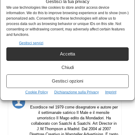
Vicidomini e Memo Remigi a capo di una baby gang
Gestisci la tua privacy
We use technologies like cookies to store and/or access device
terrorizzano Roma e Milano
information. We do this to improve browsing experience and to show (non-)
personalized ads. Consenting to these technologies will allow us to
Italo Calvino e le lettere a Elsa: l’amore irragionevole
process data such as browsing behavior or unique IDs on this site. Not
consenting or withdrawing consent, may adversely affect certain features
Cartoline da Salò: il nuovo libro di Alexandro Sabetti
and functions.
Gestisci servizi
Accetta
Chiudi
Gestisci opzioni
Cookie Policy
Dichiarazione sulla Privacy
Imprint
Scod
Esordisce nel 1979 come disegnatore e autore per
il settimanale satirico Il Male e il mensile
umoristico Il Mago edito da Mondadori. Ha
collaborato con Saatchi & Saatchi. Art Director in
J.W.Thompson a Madrid. Dal 2004 al 2007
Direttore Creativo in Marsteller Advertising. E tanto