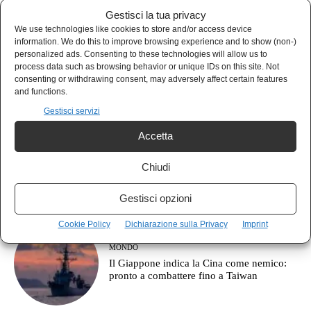
Gestisci la tua privacy
We use technologies like cookies to store and/or access device
information. We do this to improve browsing experience and to show (non-)
POLIS
personalized ads. Consenting to these technologies will allow us to
Italia prima per debito, ultima per crescita:
process data such as browsing behavior or unique IDs on this site. Not
le armi prima degli stipendi
consenting or withdrawing consent, may adversely affect certain features
and functions.
Gestisci servizi
Accetta
AGORÀ
Cos’è l’approccio clausewitziano in
Chiudi
geopolitica?
Gestisci opzioni
Cookie Policy
Dichiarazione sulla Privacy
Imprint
MONDO
Il Giappone indica la Cina come nemico:
pronto a combattere fino a Taiwan