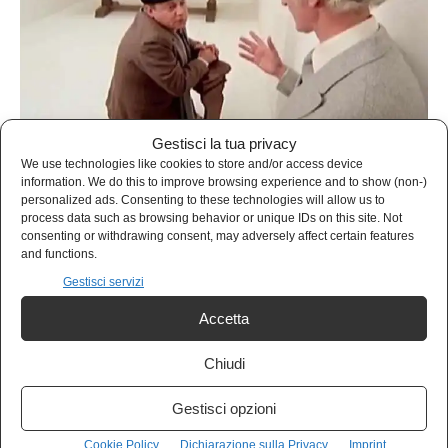
Gestisci la tua privacy
IN EVIDENZA
We use technologies like cookies to store and/or access device
information. We do this to improve browsing experience and to show (non-)
Lo sport preferito dagli italiani: la caccia agli statali
personalized ads. Consenting to these technologies will allow us to
process data such as browsing behavior or unique IDs on this site. Not
Alexandro Sabetti
-
11 Novembre 2020
consenting or withdrawing consent, may adversely affect certain features
and functions.
Gestisci servizi
1
2
3
Accetta
Chiudi
- Advertisement -
Gestisci opzioni
Cookie Policy
Dichiarazione sulla Privacy
Imprint