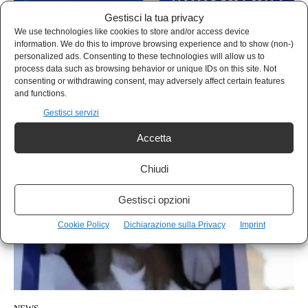
Gestisci la tua privacy
We use technologies like cookies to store and/or access device
information. We do this to improve browsing experience and to show (non-)
personalized ads. Consenting to these technologies will allow us to
CINEMA
process data such as browsing behavior or unique IDs on this site. Not
Vatican Girl – La scomparsa di Emanuela Orlandi nel
consenting or withdrawing consent, may adversely affect certain features
and functions.
buco nero dei misteri italiani
Gestisci servizi
Bianca Fenizia
-
25 Ottobre 2022
Accetta
Chiudi
Gestisci opzioni
Cookie Policy
Dichiarazione sulla Privacy
Imprint