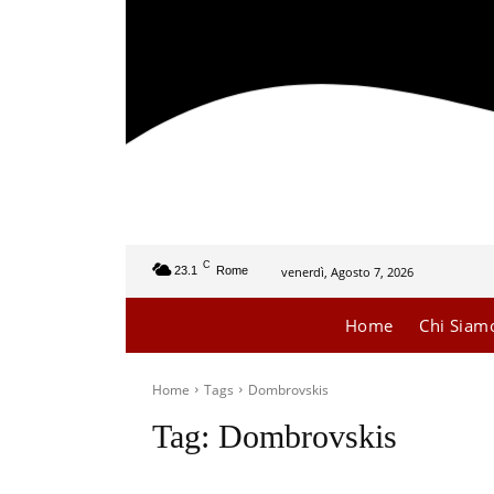
C
venerdì, Agosto 7, 2026
23.1
Rome
Home
Chi Siam
Home
Tags
Dombrovskis
Tag:
Dombrovskis