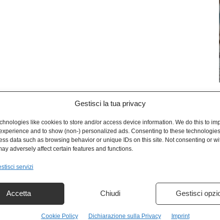
Gestisci la tua privacy
L
hnologies like cookies to store and/or access device information. We do this to im
experience and to show (non-) personalized ads. Consenting to these technologies 
ess data such as browsing behavior or unique IDs on this site. Not consenting or w
ay adversely affect certain features and functions.
stisci servizi
Accetta
Chiudi
Gestisci opzi
Cookie Policy
Dichiarazione sulla Privacy
Imprint