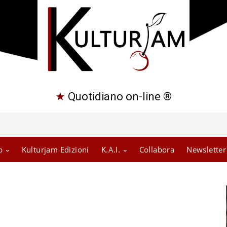
★
Quotidiano on-line ®
o
Kulturjam Edizioni
K.A.I.
Collabora
Newsletter