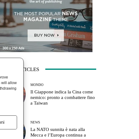
ATEST ARTICLES
prove
will allow
MONDO
ithdrawing
Il Giappone indica la Cina come
nemico: pronto a combattere fino
a Taiwan
oni
NEWS
La NATO sunnita è nata alla
Mecca e l’Europa continua a