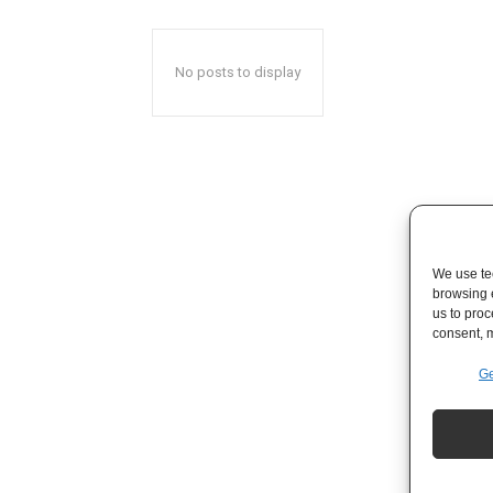
No posts to display
We use tec
browsing 
us to proc
consent, m
Ge