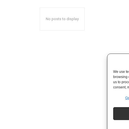
No posts to display
We use tec
browsing 
us to proc
consent, m
Ge