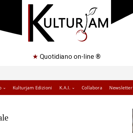
★
Quotidiano on-line ®
o
Kulturjam Edizioni
K.A.I.
Collabora
Newsletter
ale