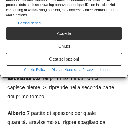
process data such as browsing behavior or unique IDs on this site. Not
incursioni sulla fascia. Si spegne con il passare
consenting or withdrawing consent, may adversely affect certain features
and functions.
dei minuti.
Gestisci servizi
Accetta
Milinkovic Savic 7
l’assist per il pareggio di
Immobile è una delizia. Ma non è solo quello è
Chiudi
un pericolo costante per i rossoneri. Non si
Gestisci opzioni
capisce perché venga sostituito.
Cookie Policy
Dichiarazione sulla Privacy
Imprint
Escalante 5.5
nei primi 20 minuti non ci
capisce niente. Si riprende nella seconda parte
del primo tempo.
Alberto 7
partita di spessore per quale
quantità. Bravissimo sul rigore sbagliato da