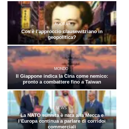
AGORÀ
Cos’è l’approccio clausewitziano in
geopolitica?
MONDO
Il Giappone indica la Cina come nemico:
pronto a combattere fino a Taiwan
NEWS
La NATO sunnita è nata alla Mecca e
l’Europa continua a parlare di corridoi
commerciali