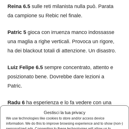
Reina 6.5
sulle reti milanista nulla può. Parata
da campione su Rebic nel finale.
Patric 5
gioca con irruenza manco indossasse
una maglia a righe verticali. Provoca un rigore,
ha dei blackout totali di attenzione. Un disastro.
Luiz Felipe 6.5
sempre concentrato, attento e
posizionato bene. Dovrebbe dare lezioni a
Patric.
Radu 6
ha esperienza e lo fa vedere con una
prestazione pulita ma senza particolari acuti.
Gestisci la tua privacy
We use technologies like cookies to store and/or access device
information. We do this to improve browsing experience and to show (non-)
Lazzari 6.5
mette in difficoltà Hernandez con
personalized ads. Consenting to these technologies will allow us to