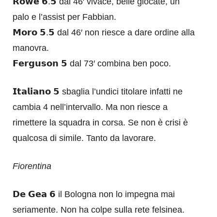
𝗥𝗼𝘄𝗲 𝟲.𝟱 dal 46′ vivace, belle giocate, un
palo e l’assist per Fabbian.
𝗠𝗼𝗿𝗼 𝟱.𝟱 dal 46′ non riesce a dare ordine alla
manovra.
𝗙𝗲𝗿𝗴𝘂𝘀𝗼𝗻 𝟱 dal 73′ combina ben poco.
𝗜𝘁𝗮𝗹𝗶𝗮𝗻𝗼 𝟱 sbaglia l’undici titolare infatti ne
cambia 4 nell’intervallo. Ma non riesce a
rimettere la squadra in corsa. Se non è crisi è
qualcosa di simile. Tanto da lavorare.
Fiorentina
𝗗𝗲 𝗚𝗲𝗮 𝟲 il Bologna non lo impegna mai
seriamente. Non ha colpe sulla rete felsinea.