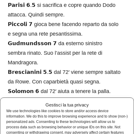
𝗣𝗮𝗿𝗶𝘀𝗶 𝟲.𝟱 si sacrifica e copre quando Dodo
attacca. Quindi sempre.
𝗣𝗶𝗰𝗰𝗼𝗹𝗶 𝟳 gioca bene facendo reparto da solo
e segna una rete pesantissima.
𝗚𝘂𝗱𝗺𝘂𝗻𝗱𝘀𝘀𝗼𝗻 𝟳 da esterno sinistro
sembra rinato. Suo l’assist per la rete di
Mandragora.
𝗕𝗿𝗲𝘀𝗰𝗶𝗮𝗻𝗶𝗻𝗶 𝟱.𝟱 dal 72′ viene sempre saltato
da Rowe. Con caparbietà quasi segna.
𝗦𝗼𝗹𝗼𝗺𝗼𝗻 𝟲 dal 72′ aiuta a tenere la palla.
𝗦𝗼𝗵𝗺 𝟲 dal 72′ nel finale concitato spazza
Gestisci la tua privacy
palloni.
We use technologies like cookies to store and/or access device
information. We do this to improve browsing experience and to show (non-)
𝗙𝗼𝗿𝘁𝗶𝗻𝗶 s.v. dall’80’.
personalized ads. Consenting to these technologies will allow us to
process data such as browsing behavior or unique IDs on this site. Not
𝗥𝗮𝗻𝗶𝗲𝗿𝗶 s.v. dal 90’+4′.
consenting or withdrawing consent, may adversely affect certain features