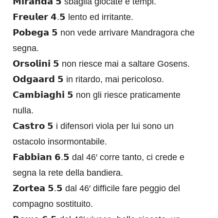
𝗠𝗶𝗿𝗮𝗻𝗱𝗮 𝟱 sbaglia giocate e tempi.
𝗙𝗿𝗲𝘂𝗹𝗲𝗿 𝟰.𝟱 lento ed irritante.
𝗣𝗼𝗯𝗲𝗴𝗮 𝟱 non vede arrivare Mandragora che
segna.
𝗢𝗿𝘀𝗼𝗹𝗶𝗻𝗶 𝟱 non riesce mai a saltare Gosens.
𝗢𝗱𝗴𝗮𝗮𝗿𝗱 𝟱 in ritardo, mai pericoloso.
𝗖𝗮𝗺𝗯𝗶𝗮𝗴𝗵𝗶 𝟱 non gli riesce praticamente
nulla.
𝗖𝗮𝘀𝘁𝗿𝗼 𝟱 i difensori viola per lui sono un
ostacolo insormontabile.
𝗙𝗮𝗯𝗯𝗶𝗮𝗻 𝟲.𝟱 dal 46′ corre tanto, ci crede e
segna la rete della bandiera.
𝗭𝗼𝗿𝘁𝗲𝗮 𝟱.𝟱 dal 46′ difficile fare peggio del
compagno sostituito.