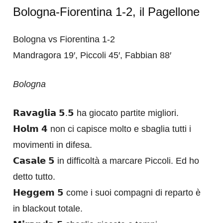
Bologna-Fiorentina 1-2, il Pagellone
Bologna vs Fiorentina 1-2
Mandragora 19′, Piccoli 45′, Fabbian 88′
Bologna
𝗥𝗮𝘃𝗮𝗴𝗹𝗶𝗮 𝟱.𝟱 ha giocato partite migliori.
𝗛𝗼𝗹𝗺 𝟰 non ci capisce molto e sbaglia tutti i
movimenti in difesa.
𝗖𝗮𝘀𝗮𝗹𝗲 𝟱 in difficoltà a marcare Piccoli. Ed ho
detto tutto.
𝗛𝗲𝗴𝗴𝗲𝗺 𝟱 come i suoi compagni di reparto è
in blackout totale.