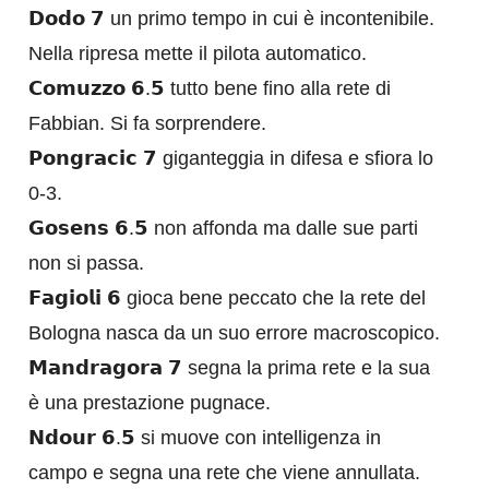
𝗗𝗼𝗱𝗼 𝟳 un primo tempo in cui è incontenibile.
Nella ripresa mette il pilota automatico.
𝗖𝗼𝗺𝘂𝘇𝘇𝗼 𝟲.𝟱 tutto bene fino alla rete di
Fabbian. Si fa sorprendere.
𝗣𝗼𝗻𝗴𝗿𝗮𝗰𝗶𝗰 𝟳 giganteggia in difesa e sfiora lo
0-3.
𝗚𝗼𝘀𝗲𝗻𝘀 𝟲.𝟱 non affonda ma dalle sue parti
non si passa.
𝗙𝗮𝗴𝗶𝗼𝗹𝗶 𝟲 gioca bene peccato che la rete del
Bologna nasca da un suo errore macroscopico.
𝗠𝗮𝗻𝗱𝗿𝗮𝗴𝗼𝗿𝗮 𝟳 segna la prima rete e la sua
è una prestazione pugnace.
𝗡𝗱𝗼𝘂𝗿 𝟲.𝟱 si muove con intelligenza in
campo e segna una rete che viene annullata.