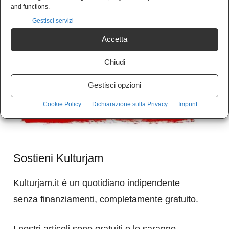
and functions.
𝗖𝗮𝘃𝗮𝗹𝗹𝗲𝘁𝘁𝗼 𝟳 tre punti pesanti in un campo
Gestisci servizi
difficile e con il lutto di Commisso che non ha
Accetta
certo aiutato. Primo tempo dominato, un po’ di
Chiudi
paura nel finale. Vittoria meritata.
Gestisci opzioni
Cookie Policy
Dichiarazione sulla Privacy
Imprint
Sostieni Kulturjam
Kulturjam.it è un quotidiano indipendente
senza finanziamenti, completamente gratuito.