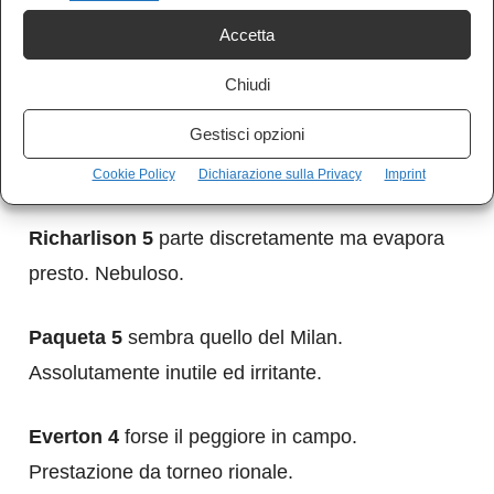
Accetta
Casemiro 5
del giocatore di Madrid non c’è
traccia. Inguardabile.
Chiudi
Gestisci opzioni
Fred 5
prende subito un giallo e la sua partita
finisce qui.
Cookie Policy
Dichiarazione sulla Privacy
Imprint
Richarlison 5
parte discretamente ma evapora
presto. Nebuloso.
Paqueta 5
sembra quello del Milan.
Assolutamente inutile ed irritante.
Everton 4
forse il peggiore in campo.
Prestazione da torneo rionale.