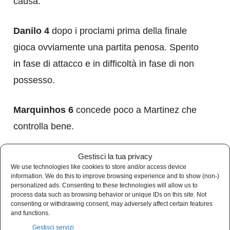
causa.
Danilo 4
dopo i proclami prima della finale
gioca ovviamente una partita penosa. Spento
in fase di attacco e in difficoltà in fase di non
possesso.
Marquinhos 6
concede poco a Martinez che
controlla bene.
Silva 6
anche per lui partita sufficiente senza
Gestisci la tua privacy
We use technologies like cookies to store and/or access device
sbavature.
information. We do this to improve browsing experience and to show (non-)
personalized ads. Consenting to these technologies will allow us to
process data such as browsing behavior or unique IDs on this site. Not
Renan Lodi 4
praticamente serve sul piatto
consenting or withdrawing consent, may adversely affect certain features
and functions.
d’argento il goal a Di Maria
Gestisci servizi