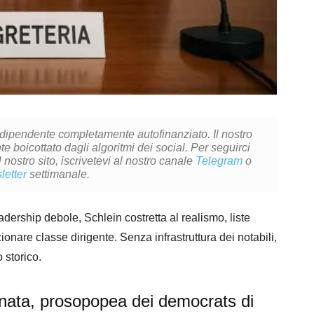
ndipendente completamente autofinanziato. Il nostro
 boicottato dagli algoritmi dei social. Per seguirci
l nostro sito, iscrivetevi al nostro canale
Telegram
o
letter
settimanale.
eadership debole, Schlein costretta al realismo, liste
zionare classe dirigente. Senza infrastruttura dei notabili,
 storico.
tonata, prosopopea dei democrats di