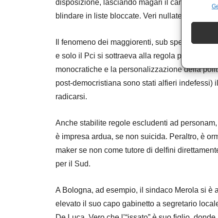
disposizione, lasciando magari il campo a una 
Ge
blindare in liste bloccate. Veri nullatenenti politi
Il fenomeno dei maggiorenti, sub specie notabil
e solo il Pci si sottraeva alla regola per via de
monocratiche e la personalizzazione della polit
post-democristiana sono stati alfieri indefessi) i
radicarsi.
Anche stabilite regole escludenti ad personam, 
è impresa ardua, se non suicida. Peraltro, è or
maker se non come tutore di delfini direttament
per il Sud.
A Bologna, ad esempio, il sindaco Merola si è al
elevato il suo capo gabinetto a segretario loca
De Luca. Vero che l’“issato” è suo figlio, donde