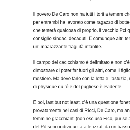
Il povero De Caro non ha tutti i torti a temere 
per entrambi ha lavorato come ragazzo di botteg
che tenterà qualcosa di proprio. Il vecchio Pci
consiglio sindaci decaduti. E comunque altri te
un’imbarazzante fragilità infantile.
Il campo del cacicchismo è delimitato e non c’è
dimostrare di poter far fuori gli altri, come il fi
mestiere. Ma deve farlo con la lotta e l’astuzia,
di physique du rôle del pugliese è evidente.
E poi, last but not least, c’è una questione fo
provatamente nei casi di Ricci, De Caro, ma an
femmine gracchianti (non escluso Fico, pur se ap
del Pd sono individui caratterizzati da un basso 