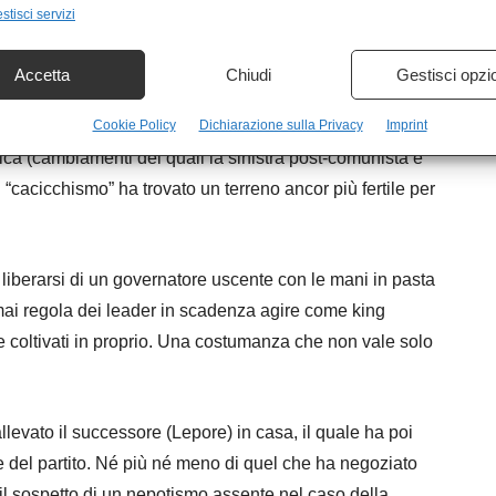
classe di candidati senza curricola né pedigree da
stisci servizi
ci.
Accetta
Chiudi
Gestisci opzi
ato e/o padrinato, era già tipico della Prima Repubblica,
lla sua peculiare costituzione ideologica. Con le riforme
Cookie Policy
Dichiarazione sulla Privacy
Imprint
ica (cambiamenti dei quali la sinistra post-comunista e
l “cacicchismo” ha trovato un terreno ancor più fertile per
liberarsi di un governatore uscente con le mani in pasta
mai regola dei leader in scadenza agire come king
e coltivati in proprio. Una costumanza che non vale solo
levato il successore (Lepore) in casa, il quale ha poi
le del partito. Né più né meno di quel che ha negoziato
 il sospetto di un nepotismo assente nel caso della