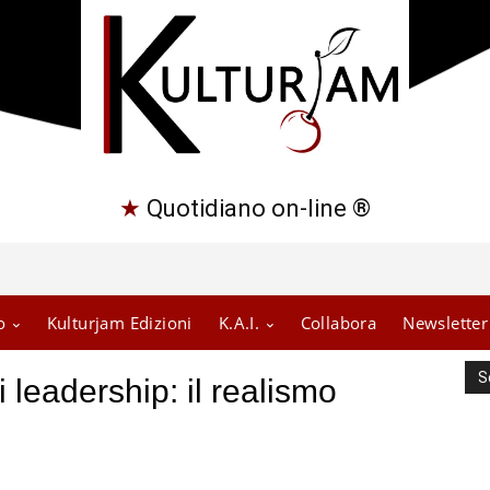
★
Quotidiano on-line ®
o
Kulturjam Edizioni
K.A.I.
Collabora
Newsletter
S
 leadership: il realismo