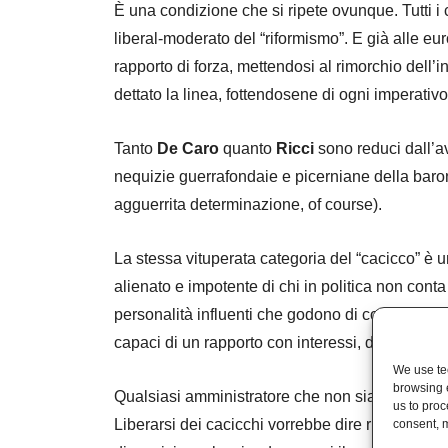
È una condizione che si ripete ovunque. Tutti i
liberal-moderato del “riformismo”. E già alle euro
rapporto di forza, mettendosi al rimorchio dell’i
dettato la linea, fottendosene di ogni imperativo
Tanto
De Caro
quanto
Ricci
sono reduci dall’av
nequizie guerrafondaie e picerniane della bar
agguerrita determinazione, of course).
La stessa vituperata categoria del “cacicco” è u
alienato e impotente di chi in politica non conta
personalità influenti che godono di consenso gr
capaci di un rapporto con interessi, domande socia
We use tec
browsing 
Qualsiasi amministratore che non sia un fallito 
us to proc
Liberarsi dei cacicchi vorrebbe dire rinunciare a
consent, m