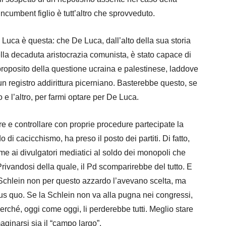
ncumbent figlio è tutt’altro che sprovveduto.
 Luca è questa: che De Luca, dall’alto della sua storia
ella decaduta aristocrazia comunista, è stato capace di
 proposito della questione ucraina e palestinese, laddove
 un registro addirittura picerniano. Basterebbe questo, se
o e l’altro, per farmi optare per De Luca.
are e controllare con proprie procedure partecipate la
 di cacicchismo, ha preso il posto dei partiti. Di fatto,
sieme ai divulgatori mediatici al soldo dei monopoli che
Privandosi della quale, il Pd scomparirebbe del tutto. E
 Schlein non per questo azzardo l’avevano scelta, ma
tatus quo. Se la Schlein non va alla pugna nei congressi,
rché, oggi come oggi, li perderebbe tutti. Meglio stare
maginarsi sia il “campo largo”.