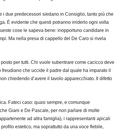
che i due predecessori siedano in Consiglio, tanto più che
a. È evidente che questi potranno irriderlo ogni volta
 queste cose le sapeva bene: inopportuno candidare in
mpi. Ma nella presa di cappello del De Caro si rivela
 posto per tutti. Chi vuole subentrare come cacicco deve
glio freudiano che uccide il padre dal quale ha imparato il
 non chiedendo d’avere il tavolo apparecchiato. Il difetto
netica. Fateci caso: quasi sempre, e comunque
che Giani e De Pascale, per non parlare di molte
partenente ad altra famiglia), i rappresentanti apicali
profilo estetico, ma soprattutto da una voce flebile,