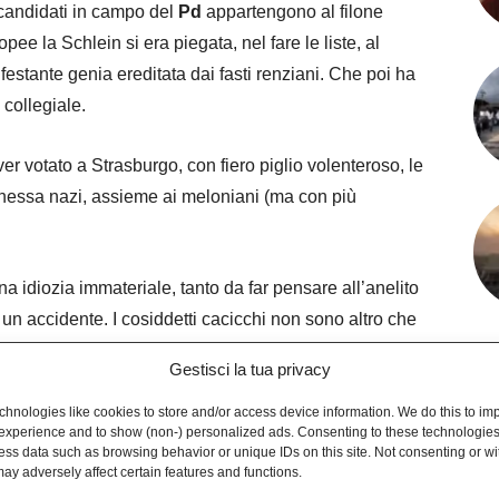
 candidati in campo del
Pd
appartengono al filone
pee la Schlein si era piegata, nel fare le liste, al
nfestante genia ereditata dai fasti renziani. Che poi ha
 collegiale.
er votato a Strasburgo, con fiero piglio volenteroso, le
onessa nazi, assieme ai meloniani (ma con più
na idiozia immateriale, tanto da far pensare all’anelito
 un accidente. I cosiddetti cacicchi non sono altro che
azie al prestigio e alle opere cumulate nel tempo, e
Gestisci la tua privacy
li e filiere di potere rilevanti.
hnologies like cookies to store and/or access device information. We do this to im
experience and to show (non-) personalized ads. Consenting to these technologies 
tende ad acquisire col tempo i connotati del “cacicco”.
ess data such as browsing behavior or unique IDs on this site. Not consenting or w
 un capitale politico che sovente è l’unico a
ay adversely affect certain features and functions.