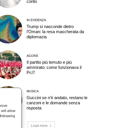
conto
IN EVIDENZA
Trump si nasconde dietro
l’Oman: la resa mascherata da
diplomazia
AGORÀ
Il partito più temuto e più
ammirato: come funzionava il
Pci?
MUSICA
Guccini se n’è andato, restano le
canzoni e le domande senza
prove
risposta
will allow
ithdrawing
Load more