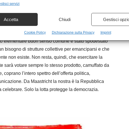
stisci servizi
cana. Fino al 1992 la repubblica dei partiti, nonostante
a genesi del conflitto verticale, la ricerca della
Accetta
Chiudi
Gestisci opzi
 centri urbani, nei rapporti di dipendenza.
Cookie Policy
Dichiarazione sulla Privacy
Imprint
sto elementare buon senso comune è stato spodestato
un bisogno di strutture collettive per emanciparsi e che
te non esiste. Non resta, quindi, che esercitare la
nte sarà votare sempre lo stesso prodotto, camuffato da
coprano l’intero spettro dell’offerta politica,
unicazione. Da Maastricht la nostra è la Repubblica
da celebrare. Solo la lotta protegge la democrazia.