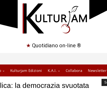
★
Quotidiano on-line ®
o
Kulturjam Edizioni
K.A.I.
Collabora
Newsletter
S
lica: la democrazia svuotata