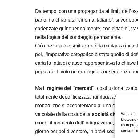
Da tempo, con una propaganda ai limiti dell’osse
pariolina chiamata “cinema italiano”, si vorrebbe 
cadenzate quinquennalmente, con cittadini, tras
nella logica del sondaggio permanente.
Ciò che si vuole smitizzare è la militanza incast
poi, l’imperativo categorico è stato quello di d
carta la lotta di classe rappresentava la chiave 
popolare. Il voto ne era logica conseguenza no
Ma il
regime del “mercati”
, costituzionalizzato 
totalmente depoliticizzata, ignifuga all’espress
monadi che si accontentano di una contesa poli
veicolate dalla cosiddetta
società civile
. Sotto
We use tec
browsing 
modo, il momento dell’indignazione, sempre veic
us to proc
consent, m
giorno per poi diventare, in brevi sequenze, già