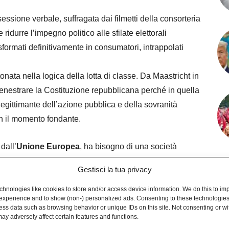
ssione verbale, suffragata dai filmetti della consorteria
ridurre l’impegno politico alle sfilate elettorali
formati definitivamente in consumatori, intrappolati
onata nella logica della lotta di classe. Da Maastricht in
efenestrare la Costituzione repubblicana perché in quella
legittimante dell’azione pubblica e della sovranità
n il momento fondante.
dall’
Unione Europea
, ha bisogno di una società
ione sociale e collettiva dei bisogni, composta da
Gestisci la tua privacy
tica polarizzata dal mondo delle opinioni personali,
 quest’ottica Garlasco val bene un genocidio. In questo
hnologies like cookies to store and/or access device information. We do this to im
experience and to show (non-) personalized ads. Consenting to these technologies 
olato dall’alto, dura lo spazio dell’argomento del
ess data such as browsing behavior or unique IDs on this site. Not consenting or w
ay adversely affect certain features and functions.
 immagine di repertorio.