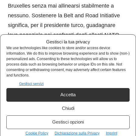
Bruxelles senza mai allinearsi stabilmente a
nessuno. Sostenere la Belt and Road Initiative
significa, per il presidente turco, guadagnare
leva negoziale nei confronti degli alleati NATO,
Gestisci la tua privacy
ai quali Erdogan non ha mai amato presentarsi
We use technologies like cookies to store and/or access device
information. We do this to improve browsing experience and to show (non-)
con la testa china.
personalized ads. Consenting to these technologies will allow us to
process data such as browsing behavior or unique IDs on this site. Not
consenting or withdrawing consent, may adversely affect certain features
C’è però un secondo livello di lettura, meno
and functions.
raccontato nei bollettini trionfalistici che
Gestisci servizi
accompagnano ogni nuovo investimento sul
Accetta
Corridoio: la rotta attraversa un mosaico di
Chiudi
instabilità tutt’altro che risolte. Il conflitto latente
tra Azerbaigian e Armenia sul Nagorno-
Gestisci opzioni
Karabakh, la presenza militare russa nelle
Cookie Policy
Dichiarazione sulla Privacy
Imprint