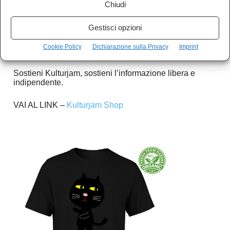
Chiudi
Se vuoi sostenerci e aiutarci a crescere,
Gestisci opzioni
nessuna donazione, ma puoi acquistare i nostri
gadget.
Cookie Policy
Dichiarazione sulla Privacy
Imprint
Sostieni Kulturjam, sostieni l’informazione libera e
indipendente.
VAI AL LINK –
Kulturjam Shop