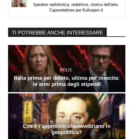
Speaker radiofonica, redattrice, storico dell'arte.
Caporedattore per Kulturjam.it
TI POTREBBE ANCHE INTERESSARE
POLIS
Italia prima per debito, ultima per crescita:
le armi prima degli stipendi
AGORÀ
Cos’è l’approccio clausewitziano in
geopolitica?