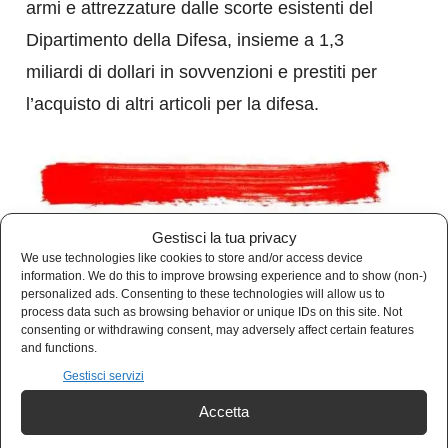
armi e attrezzature dalle scorte esistenti del
Dipartimento della Difesa, insieme a 1,3
miliardi di dollari in sovvenzioni e prestiti per
l’acquisto di altri articoli per la difesa.
Gestisci la tua privacy
We use technologies like cookies to store and/or access device
Sostieni Kulturjam
information. We do this to improve browsing experience and to show (non-)
personalized ads. Consenting to these technologies will allow us to
process data such as browsing behavior or unique IDs on this site. Not
Kulturjam.it è un quotidiano indipendente
consenting or withdrawing consent, may adversely affect certain features
and functions.
senza finanziamenti, completamente gratuito.
Gestisci servizi
I nostri articoli sono gratuiti e lo saranno
Accetta
sempre. Nessun abbonamento.