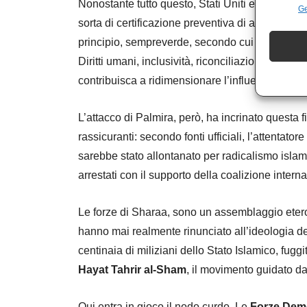
Nonostante tutto questo, Stati Uniti ed Europa
Ge
sorta di certificazione preventiva di affidabilità
principio, sempreverde, secondo cui il nemico 
Diritti umani, inclusività, riconciliazione naz
contribuisca a ridimensionare l’influenza russa 
L’attacco di Palmira, però, ha incrinato questa 
rassicuranti: secondo fonti ufficiali, l’attentato
sarebbe stato allontanato per radicalismo islamis
arrestati con il supporto della coalizione intern
Le forze di Sharaa, sono un assemblaggio eterog
hanno mai realmente rinunciato all’ideologia de
centinaia di miliziani dello Stato Islamico, fuggit
Hayat Tahrir al-Sham
, il movimento guidato d
Qui entra in gioco il nodo curdo. Le
Forze Demo