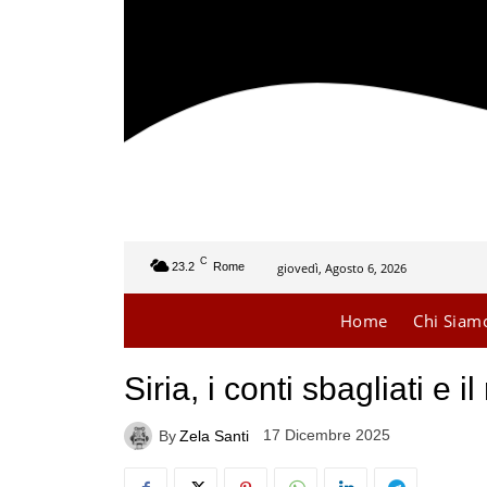
C
giovedì, Agosto 6, 2026
23.2
Rome
Home
Chi Siam
Siria, i conti sbagliati e il
17 Dicembre 2025
By
Zela Santi