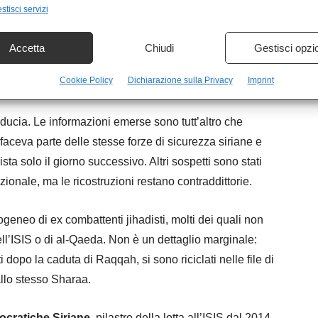
 hanno deciso di concedere al nuovo leader siriano una
stisci servizi
 democratica. Una “patente” politica rilasciata in nome del
del mio nemico può diventare un partner presentabile.
Accetta
Chiudi
Gestisci opzi
ionale: temi improvvisamente secondari, purché Sharaa
Cookie Policy
Dichiarazione sulla Privacy
Imprint
e iraniana nella regione.
fiducia. Le informazioni emerse sono tutt’altro che
re faceva parte delle stesse forze di sicurezza siriane e
ta solo il giorno successivo. Altri sospetti sono stati
azionale, ma le ricostruzioni restano contraddittorie.
eneo di ex combattenti jihadisti, molti dei quali non
ll’ISIS o di al-Qaeda. Non è un dettaglio marginale:
i dopo la caduta di Raqqah, si sono riciclati nelle file di
allo stesso Sharaa.
cratiche Siriane
, pilastro della lotta all’ISIS dal 2014,