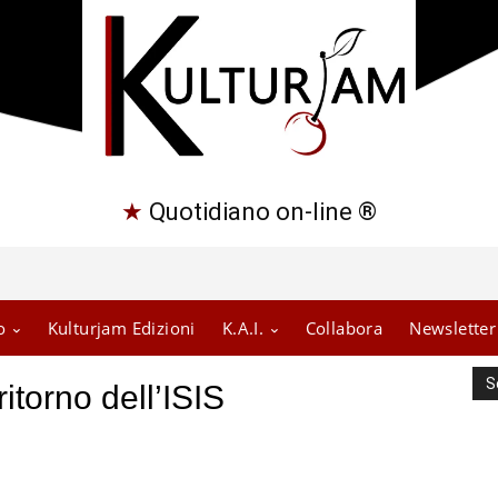
★
Quotidiano on-line ®
o
Kulturjam Edizioni
K.A.I.
Collabora
Newsletter
S
 ritorno dell’ISIS