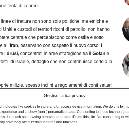
ne tenta di coprire.
linee di frattura non sono solo politiche, ma etniche e
i Uniti e custodi di territori ricchi di petrolio, non hanno
otere centrale che percepiscono come ostile e sotto
e all’
Iran
, osservano con sospetto il nuovo corso. I
re i
drusi
, concentrati in aree strategiche tra il
Golan
e
etti” di Israele, dettaglio che non contribuisce certo alla
ie milizie, spesso inclini a regolamenti di conti settari
o unitario e disciplinato si scontra quotidianamente con
Gestisci la tua privacy
ermittenti.
hnologies like cookies to store and/or access device information. We do this to im
experience and to show (non-) personalized ads. Consenting to these technologies 
araa
ess data such as browsing behavior or unique IDs on this site. Not consenting or w
ay adversely affect certain features and functions.