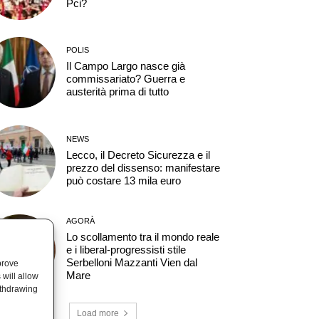
Pci?
POLIS
Il Campo Largo nasce già
commissariato? Guerra e
austerità prima di tutto
NEWS
Lecco, il Decreto Sicurezza e il
prezzo del dissenso: manifestare
può costare 13 mila euro
AGORÀ
Lo scollamento tra il mondo reale
e i liberal-progressisti stile
Serbelloni Mazzanti Vien dal
prove
Mare
will allow
ithdrawing
Load more