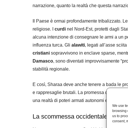
narrazione, quanto la realtà che questa narrazio
Il Paese è ormai profondamente tribalizzato. Le 
religiose. I
curdi
nel Nord-Est, protetti dagli Stat
alcuna intenzione di consegnare le armi a un p
influenza turca. Gli
alawiti
, legati all’asse sciita 
cristiani
sopravvivono in enclave sparse, ment
Damasco
, sono diventati improvvisamente “prot
stabilità regionale.
E così, Sharaa deve anche tenere a bada le propr
e rappresaglie brutali. La promessa di uno Stat
una realtà di poteri armati autonomi e fedeltà int
We use tec
browsing 
La scommessa occidentale su Sh
us to proc
consent, m