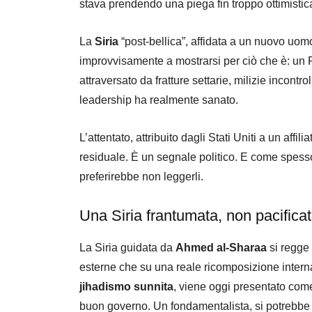
stava prendendo una piega fin troppo ottimistic
La
Siria
“post-bellica”, affidata a un nuovo uomo
improvvisamente a mostrarsi per ciò che è: un 
attraversato da fratture settarie, milizie incont
leadership ha realmente sanato.
L’attentato, attribuito dagli Stati Uniti a un affi
residuale. È un segnale politico. E come spess
preferirebbe non leggerli.
Una Siria frantumata, non pacifica
La Siria guidata da
Ahmed al-Sharaa
si regge 
esterne che su una reale ricomposizione interna
jihadismo sunnita
, viene oggi presentato come 
buon governo. Un fondamentalista, si potrebbe di