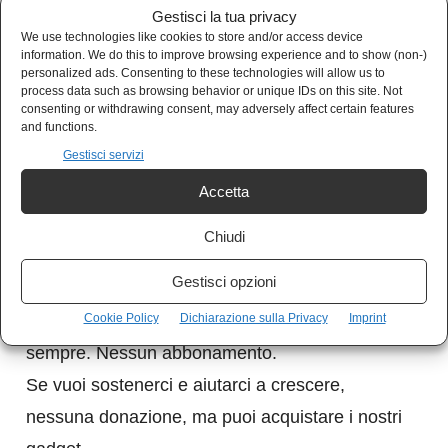
degli eventi in corso.
Gestisci la tua privacy
We use technologies like cookies to store and/or access device
information. We do this to improve browsing experience and to show (non-)
personalized ads. Consenting to these technologies will allow us to
process data such as browsing behavior or unique IDs on this site. Not
consenting or withdrawing consent, may adversely affect certain features
and functions.
Gestisci servizi
Sostieni Kulturjam
Accetta
Kulturjam.it è un quotidiano indipendente
Chiudi
senza finanziamenti, completamente gratuito.
Gestisci opzioni
I nostri articoli sono gratuiti e lo saranno
Cookie Policy
Dichiarazione sulla Privacy
Imprint
sempre. Nessun abbonamento.
Se vuoi sostenerci e aiutarci a crescere,
nessuna donazione, ma puoi acquistare i nostri