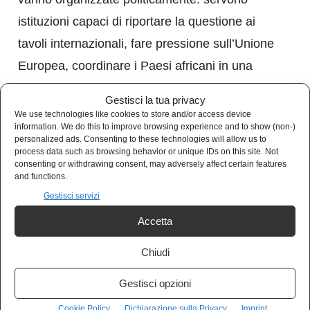
istituzioni capaci di riportare la questione ai
tavoli internazionali, fare pressione sull’Unione
Europea, coordinare i Paesi africani in una
strategia comune.
Gestisci la tua privacy
We use technologies like cookies to store and/or access device
Perché se il saccheggio coloniale ha avuto una
information. We do this to improve browsing experience and to show (non-)
personalized ads. Consenting to these technologies will allow us to
struttura, anche la giustizia deve averla.
process data such as browsing behavior or unique IDs on this site. Not
consenting or withdrawing consent, may adversely affect certain features
and functions.
Gestisci servizi
Accetta
Chiudi
Sostieni Kulturjam
Gestisci opzioni
Kulturjam.it è un quotidiano indipendente
Cookie Policy
Dichiarazione sulla Privacy
Imprint