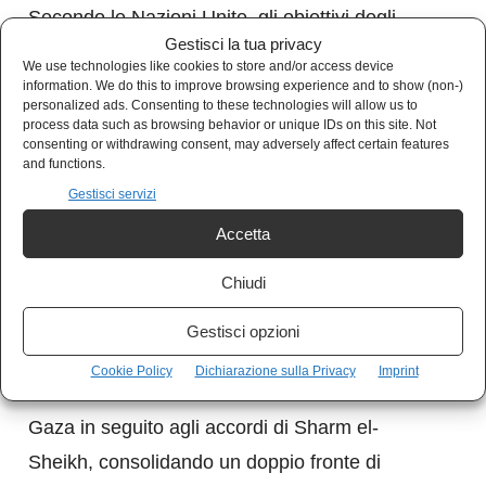
Secondo le Nazioni Unite, gli obiettivi degli
Gestisci la tua privacy
attacchi includono beni materiali e risorse
We use technologies like cookies to store and/or access device
essenziali: ulivi, pozzi d’acqua, edifici
information. We do this to improve browsing experience and to show (non-)
personalized ads. Consenting to these technologies will allow us to
residenziali e infrastrutture agricole e civili.
process data such as browsing behavior or unique IDs on this site. Not
consenting or withdrawing consent, may adversely affect certain features
L’intento è chiaro: rendere la vita dei
and functions.
palestinesi sempre più insostenibile,
Gestisci servizi
costringendoli ad abbandonare terre e villaggi
Accetta
che saranno successivamente incorporati
Chiudi
nell’area di controllo israeliano.
Gestisci opzioni
Parallelamente, lo Stato israeliano mantiene il
Cookie Policy
Dichiarazione sulla Privacy
Imprint
controllo militare su oltre metà della Striscia di
Gaza in seguito agli accordi di Sharm el-
Sheikh, consolidando un doppio fronte di