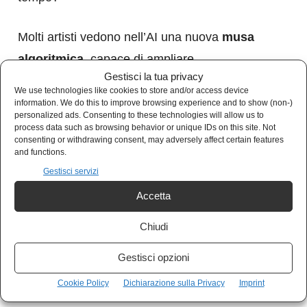
Molti artisti vedono nell’AI una nuova
musa
algoritmica
, capace di ampliare
Gestisci la tua privacy
l’immaginazione più che sostituirla.
We use technologies like cookies to store and/or access device
information. We do this to improve browsing experience and to show (non-)
personalized ads. Consenting to these technologies will allow us to
Il musicista Brian Eno diceva: “La bellezza
process data such as browsing behavior or unique IDs on this site. Not
consenting or withdrawing consent, may adversely affect certain features
nasce quando smetti di controllare tutto”. Forse
and functions.
è proprio qui la chiave del futuro: imparare a
Gestisci servizi
dialogare con la macchina
, non a competere.
Accetta
Etica e diritto nella nuova era creativa
Chiudi
Gestisci opzioni
Chi possiede un’opera creata da un algoritmo?
Chi è responsabile se una macchina plagia?
Cookie Policy
Dichiarazione sulla Privacy
Imprint