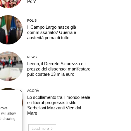
Pci?
POLIS
Il Campo Largo nasce già
commissariato? Guerra e
austerità prima di tutto
NEWS
Lecco, il Decreto Sicurezza e il
prezzo del dissenso: manifestare
può costare 13 mila euro
AGORÀ
Lo scollamento tra il mondo reale
e i liberal-progressisti stile
Serbelloni Mazzanti Vien dal
prove
Mare
will allow
ithdrawing
Load more