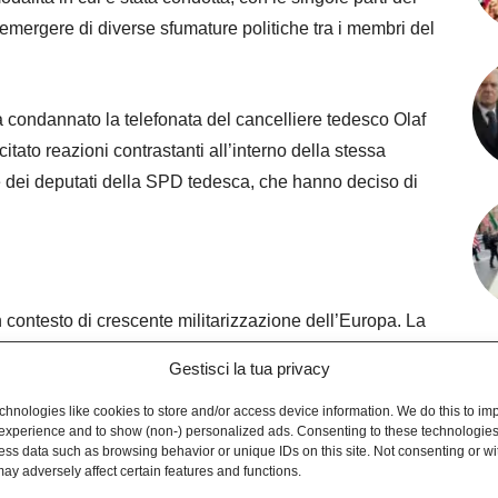
emergere di diverse sfumature politiche tra i membri del
 condannato la telefonata del cancelliere tedesco Olaf
ato reazioni contrastanti all’interno della stessa
 dei deputati della SPD tedesca, che hanno deciso di
 contesto di crescente militarizzazione dell’Europa. La
on der Leyen, aveva sottolineato la necessità di un
Gestisci la tua privacy
 Russia destina il 9% del suo PIL alla spesa per la
hnologies like cookies to store and/or access device information. We do this to im
experience and to show (non-) personalized ads. Consenting to these technologies 
ess data such as browsing behavior or unique IDs on this site. Not consenting or w
ay adversely affect certain features and functions.
 i Paesi UE devono impegnarsi a fornire almeno lo