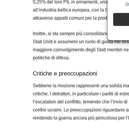
0,25% del loro PIL in armamenti, una richiesta 
Ge
all’industria bellica europea, con la Commissi
attraverso appalti comuni per la produzione di 
Inoltre, si sta sempre più consolidando l’idea
Stati Uniti e assumere un ruolo di guida nel so
maggiore coinvolgimento degli Stati membri nel
politiche di difesa.
Critiche e preoccupazioni
Sebbene la mozione rappresenti una solida man
critiche. I detrattori, in particolare i partiti di 
l’escalation del conflitto, temendo che l’invio d
confini ucraini. Le preoccupazioni riguardano a
rendendo la guerra ancora più pericolosa per l