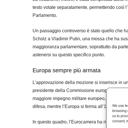
testo votate separatamente, permettendo così l’
Parlamento.
Un passaggio controverso è stato quello che ha
Scholz a Vladimir Putin, una mossa che ha suscit
maggioranza parlamentare, soprattutto da parte
astenersi su questo specifico punto.
Europa sempre più armata
L’approvazione della mozione si inserisce in un
presidente della Commissione europea, Ursula v
maggiore impegno militare europeo, dato che la
We use tec
difesa, mentre l’Europa si ferma all’1,9%.
browsing 
us to proc
consent, m
In questo quadro, l’Eurocamera ha ribadito che