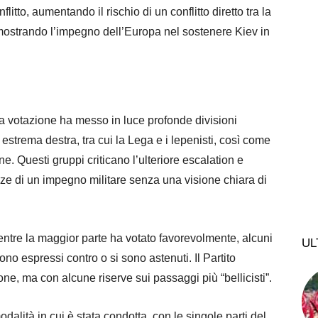
litto, aumentando il rischio di un conflitto diretto tra la
strando l’impegno dell’Europa nel sostenere Kiev in
 votazione ha messo in luce profonde divisioni
i estrema destra, tra cui la Lega e i lepenisti, così come
e. Questi gruppi criticano l’ulteriore escalation e
ze di un impegno militare senza una visione chiara di
entre la maggior parte ha votato favorevolmente, alcuni
UL
sono espressi contro o si sono astenuti. Il Partito
e, ma con alcune riserve sui passaggi più “bellicisti”.
odalità in cui è stata condotta, con le singole parti del