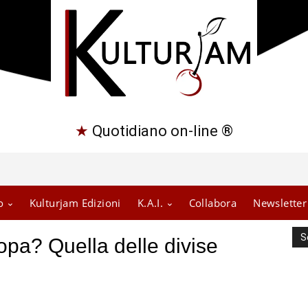
★
Quotidiano on-line ®
o
Kulturjam Edizioni
K.A.I.
Collabora
Newsletter
S
ropa? Quella delle divise