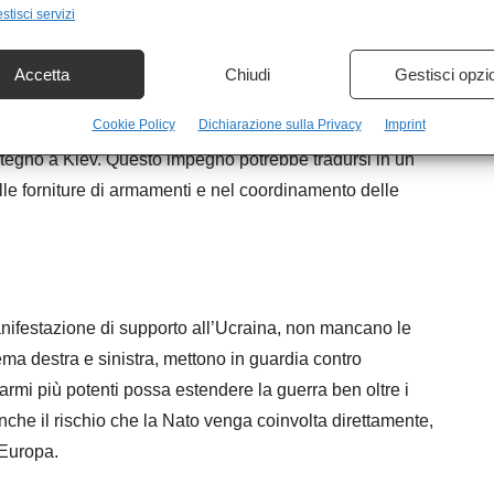
che implica un ulteriore aumento delle risorse destinate
stisci servizi
one che spinge per la cooperazione tra i Paesi membri
armi e munizioni.
Accetta
Chiudi
Gestisci opzi
Cookie Policy
Dichiarazione sulla Privacy
Imprint
 che l’Europa debba diventare meno dipendente dagli
stegno a Kiev. Questo impegno potrebbe tradursi in un
le forniture di armamenti e nel coordinamento delle
ifestazione di supporto all’Ucraina, non mancano le
estrema destra e sinistra, mettono in guardia contro
i armi più potenti possa estendere la guerra ben oltre i
nche il rischio che la Nato venga coinvolta direttamente,
’Europa.