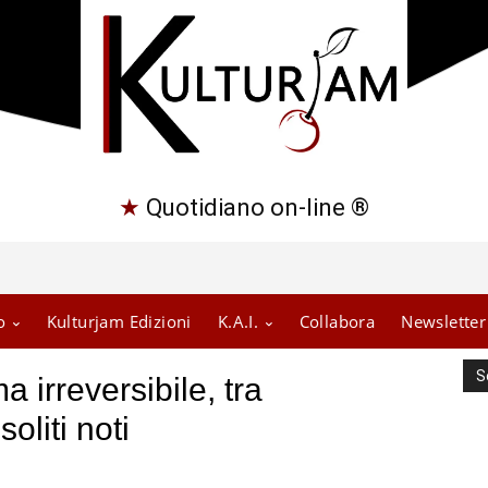
★
Quotidiano on-line ®
o
Kulturjam Edizioni
K.A.I.
Collabora
Newsletter
S
 irreversibile, tra
oliti noti