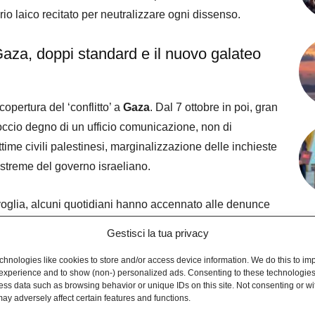
io laico recitato per neutralizzare ogni dissenso.
Gaza, doppi standard e il nuovo galateo
opertura del ‘conflitto’ a
Gaza
. Dal 7 ottobre in poi, gran
occio degno di un ufficio comunicazione, non di
time civili palestinesi, marginalizzazione delle inchieste
streme del governo israeliano.
glia, alcuni quotidiani hanno accennato alle denunce
l sui bombardamenti contro infrastrutture civili.
Gestisci la tua privacy
li, raccontano un massacro sistematico: ospedali colpiti,
hnologies like cookies to store and/or access device information. We do this to im
i attaccati. Nonostante ciò, molte prime pagine
experience and to show (non-) personalized ads. Consenting to these technologies 
e” o sulle “operazioni mirate”, come se si trattasse di una
ess data such as browsing behavior or unique IDs on this site. Not consenting or w
ay adversely affect certain features and functions.