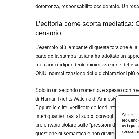
deterrenza, responsabilità occidentale. Un rosar
L’editoria come scorta mediatica: 
censorio
L’esempio più lampante di questa torsione è la c
parte della stampa italiana ha adottato un appr
redazioni indipendenti: minimizzazione delle vit
ONU, normalizzazione delle dichiarazioni più e
Solo in un secondo momento, e spesso controvo
di Human Rights Watch e di Amnesty Internationa
Eppure le cifre, verificate da fonti internaziona
We use tec
interi quartieri rasi al suolo, convogli umanitar
browsing 
preferivano titolare sulle “pressioni diplomatich
us to proc
consent, m
questione di semantica e non di vite umane.