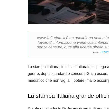
www.kulturjam.it è un quotidiano online i
lavoro di informazione viene costantemente
senza censure, oltre alla ricerca diretta su
alla
news
La stampa italiana, in crisi strutturale, si piega a
guerre, doppi standard e censura. Gaza oscurata,
mediatico che non vigila il potere, ma lo acco
La stampa italiana grande offici
Da almeno tre lustri l’
informazione italiana
nav