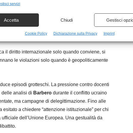
stisci servizi
no Ucraina, Israele e Venezuela. Nel primo caso, la
levata a unico paradigma possibile; nel secondo, la
Accetta
Chiudi
Gestisci opzi
a; nel terzo, ogni avvenimento interno viene filtrato
Cookie Policy
Dichiarazione sulla Privacy
Imprint
havista.
a il diritto internazionale solo quando conviene, si
annano le violazioni solo quando è geopoliticamente
oduce episodi grotteschi. La pressione contro docenti
delle analisi di
Barbero
durante il conflitto ucraino
mentate, ma campagne di delegittimazione. Fino alle
a esitato a chiedere “attenzione istituzionale” per chi
a ufficiale dell’Unione Europea. Una gestualità da
battito.