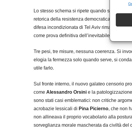
Ge
Lo stesso schema si ripete quando si confronta
retorica della resistenza democratica è stata e
difesa incondizionata di Tel Aviv rimane un dogm
come prova definitiva dell’inevitabile collasso c
Tre pesi, tre misure, nessuna coerenza. Si invoc
elogia la fermezza solo quando serve, si cond
utile farlo.
Sul fronte interno, il nuovo galateo censorio pr
come
Alessandro Orsini
e la patologizzazione 
sono stati casi emblematici: non critiche argo
acrobazie lessicali di
Pina Picierno
, che non h
non allineava il proprio vocabolario alla postur
sorveglianza morale mascherata da civiltà del di