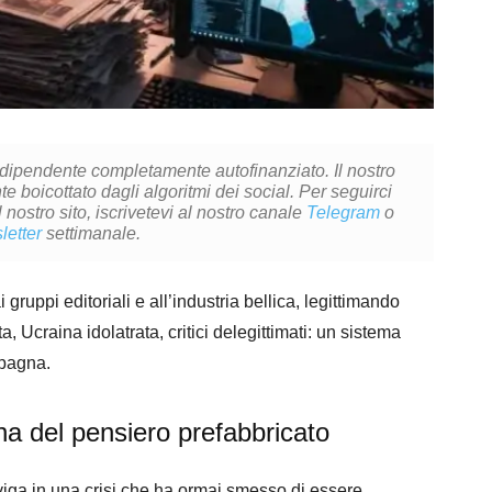
ndipendente completamente autofinanziato. Il nostro
 boicottato dagli algoritmi dei social. Per seguirci
l nostro sito, iscrivetevi al nostro canale
Telegram
o
letter
settimanale.
i gruppi editoriali e all’industria bellica, legittimando
 Ucraina idolatrata, critici delegittimati: un sistema
mpagna.
na del pensiero prefabbricato
iga in una crisi che ha ormai smesso di essere