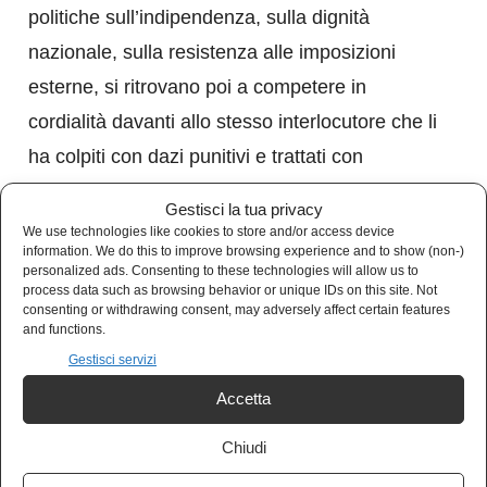
politiche sull’indipendenza, sulla dignità
nazionale, sulla resistenza alle imposizioni
esterne, si ritrovano poi a competere in
cordialità davanti allo stesso interlocutore che li
ha colpiti con dazi punitivi e trattati con
sufficienza sistematica. Non è ipocrisia nel
Gestisci la tua privacy
senso banale: è la logica di un sistema in cui la
We use technologies like cookies to store and/or access device
information. We do this to improve browsing experience and to show (non-)
sovranità è un prodotto per il consumo interno
personalized ads. Consenting to these technologies will allow us to
process data such as browsing behavior or unique IDs on this site. Not
e la subalternità è la prassi nei rapporti reali.
consenting or withdrawing consent, may adversely affect certain features
and functions.
Nel frattempo, fuori dalla bolla di Evian, il
Gestisci servizi
mondo continua a ridisegnarsi. L’accordo Iran-
Accetta
USA sta già cambiando gli equilibri del Medio
Chiudi
Oriente senza che nessuno dei presenti al