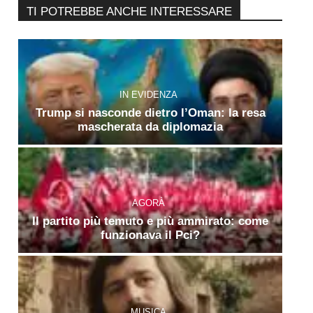
TI POTREBBE ANCHE INTERESSARE
IN EVIDENZA
Trump si nasconde dietro l’Oman: la resa
mascherata da diplomazia
AGORÀ
Il partito più temuto e più ammirato: come
funzionava il Pci?
MUSICA