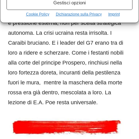
Gestisci opzioni
vertice abbia avuto un ruolo negoziale
rilevante. Il riarmo europeo procede per inerzia
Cookie Policy
Dichiarazione sulla Privacy
Imprint
e pressione esterna, non per scelta strategica
autonoma. La crisi ucraina resta irrisolta. I
Caraibi bruciano. E i leader del G7 erano tra di
loro a ridere e scherzare. Come i festanti nobili
alla corte del principe Prospero, rinchiusi nella
loro fortezza doreta, incuranti della pestilenza
fuori le mura, mentre la maschera della morte
rossa era già dentro, mescolata a loro. La
lezione di E.A. Poe resta universale.