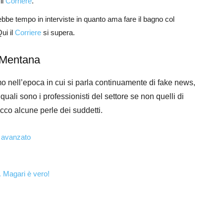
il
Corriere
.
rebbe tempo in interviste in quanto ama fare il bagno col
ui il
Corriere
si supera.
i Mentana
amo nell’epoca in cui si parla continuamente di fake news,
quali sono i professionisti del settore se non quelli di
cco alcune perle dei suddetti.
o avanzato
. Magari è vero!