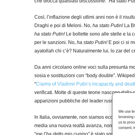
che blocca qualsiasi discussione: “
Ha stato Put
Così, l’inflazione degli utlimi anni non è il risul
Draghi e poi di Meloni. No,
ha stato Putin!
La BC
ha stato Putin!
Le bollette sono alle stelle e la 
per le sanzioni. No,
ha stato Putin!
E poi ci si m
ayatollah chi c’è? Naturalmente lui, lo zar del c
Da anni circolano online voci sulla presunta mo
sosia e sostituzioni con “body double”. Wikipe
“
Claims of Vladimir Putin’s incapacity and deat
verificati. Molte di queste teorie nascono dalla 
apparizioni pubbliche del leader russo in assen
We use tec
In Italia, ovviamente, non siamos econdi a nes
browsing 
us to proc
media una nuova realtà avanza, non priva di con
consent, m
“
me l’ha detto mio cugino”
è stato sostituito da