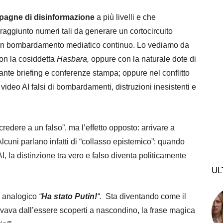
agne di disinformazione
a più livelli e che
raggiunto numeri tali da generare un cortocircuito
 a un bombardamento mediatico continuo. Lo vediamo da
con la cosiddetta
Hasbara,
oppure con la naturale dote di
ante briefing e conferenze stampa; oppure nel conflitto
 video AI falsi di bombardamenti, distruzioni inesistenti e
redere a un falso”, ma l’effetto opposto: arrivare a
 Alcuni parlano infatti di “collasso epistemico”: quando
 la distinzione tra vero e falso diventa politicamente
UL
iù analogico
“
Ha stato Putin!
“.
Sta diventando come il
lvava dall’essere scoperti a nascondino, la frase magica