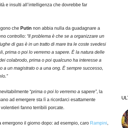
tà e insulti all’intelligenza che dovrebbe far
tengono che
Putin
non abbia nulla da guadagnare a
ieno controllo:
“Il problema è che se a organizzare un
 fughe di gas è in un tratto di mare tra le coste svedesi
li, prima o poi lo verremo a sapere. È la natura delle
 dei colabrodo, prima o poi qualcuno ha interesse a
 o a un magistrato o a una ong. È sempre successo,
lo.”
evitabilmente “
prima o poi lo verremo a sapere”
, la
UL
uano ad emergere sta lì a ricordarci esattamente
olentieri fanno terribili porcate.
mica emergono il giorno dopo: ad esempio, caro
Rampini
,