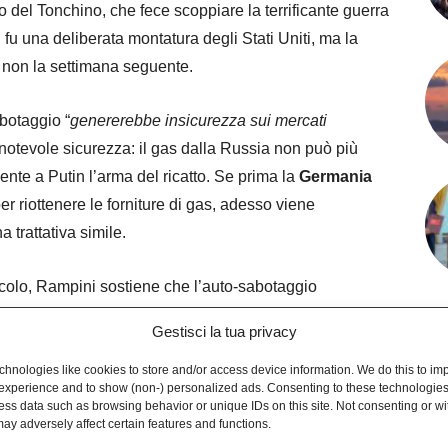
o del Tonchino, che fece scoppiare la terrificante guerra
, fu una deliberata montatura degli Stati Uniti, ma la
, non la settimana seguente.
botaggio “
genererebbe insicurezza sui mercati
notevole sicurezza: il gas dalla Russia non può più
nte a Putin l’arma del ricatto. Se prima la
Germania
er riottenere le forniture di gas, adesso viene
trattativa simile.
idicolo, Rampini sostiene che l’auto-sabotaggio
ventuali “colombe””
: in pratica, Putin fa esplodere
Gestisci la tua privacy
liardi di euro perchè ciò, secondo lui, impedirebbe per
ente
e ciò dissuaderebbe le “colombe” filooccidentali
hnologies like cookies to store and/or access device information. We do this to im
experience and to show (non-) personalized ads. Consenting to these technologies 
ess data such as browsing behavior or unique IDs on this site. Not consenting or w
ay adversely affect certain features and functions.