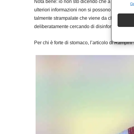
Nota bene: io non sto dicendo che a sabotare i g
Ge
ulteriori informazioni non si possono fare che 
talmente strampalate che viene da chiedersi se il
deliberatamente cercando di disinformare i suoi 
Per chi è forte di stomaco, l’articolo di Rampini 