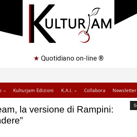
★
Quotidiano on-line ®
o
Kulturjam Edizioni
K.A.I.
Collabora
Newsletter
S
am, la versione di Rampini:
ndere”