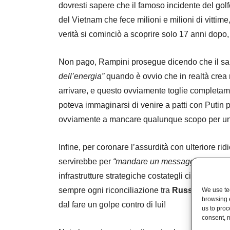
dovresti sapere che il famoso incidente del golf
del Vietnam che fece milioni e milioni di vittime
verità si cominciò a scoprire solo 17 anni dopo
Non pago, Rampini prosegue dicendo che il sa
dell’energia”
quando è ovvio che in realtà crea 
arrivare, e questo ovviamente toglie completame
poteva immaginarsi di venire a patti con Putin p
ovviamente a mancare qualunque scopo per una 
Infine, per coronare l’assurdità con ulteriore r
servirebbe per
“mandare un messaggio contro e
infrastrutture strategiche costategli circa 20 mi
sempre ogni riconciliazione tra
Russia
e
Occid
We use tec
browsing 
dal fare un golpe contro di lui!
us to proc
consent, m