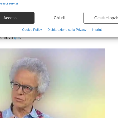
asdotti sia stata la CIA o chi per essa.. in assenza di
stisci servizi
congetture. Dico solo che le congetture di Rampini sono
 suo autore sia del tutto lucido, o se stia
Accetta
Chiudi
Gestisci opzi
lettori.
Cookie Policy
Dichiarazione sulla Privacy
Imprint
si trova
qui
.