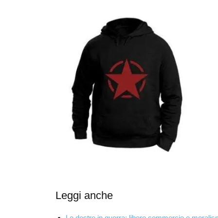
Leggi anche
Le destre in guerra: libero commercio e morali